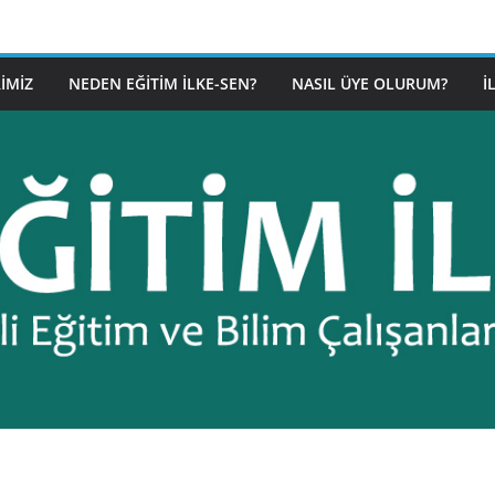
IMIZ
NEDEN EĞITIM İLKE-SEN?
NASIL ÜYE OLURUM?
İ