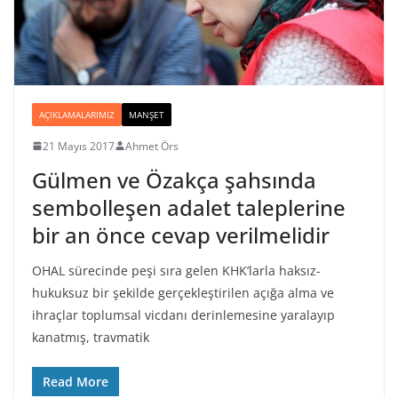
AÇIKLAMALARIMIZ
MANŞET
21 Mayıs 2017
Ahmet Örs
Gülmen ve Özakça şahsında
sembolleşen adalet taleplerine
bir an önce cevap verilmelidir
OHAL sürecinde peşi sıra gelen KHK’larla haksız-
hukuksuz bir şekilde gerçekleştirilen açığa alma ve
ihraçlar toplumsal vicdanı derinlemesine yaralayıp
kanatmış, travmatik
Read More