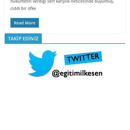
hükümetin verdiği sert karşılık neticesinde büyümüş,
ciddi bir öfke
Read More
TAKİP EDİNİZ