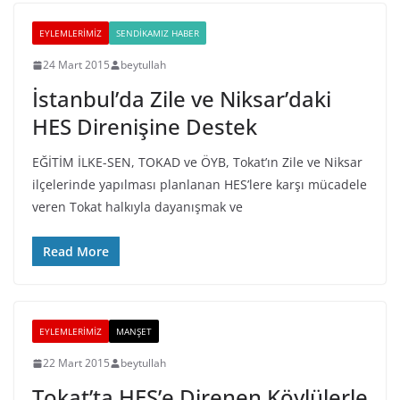
EYLEMLERIMIZ
SENDIKAMIZ HABER
24 Mart 2015
beytullah
İstanbul’da Zile ve Niksar’daki
HES Direnişine Destek
EĞİTİM İLKE-SEN, TOKAD ve ÖYB, Tokat’ın Zile ve Niksar
ilçelerinde yapılması planlanan HES’lere karşı mücadele
veren Tokat halkıyla dayanışmak ve
Read More
EYLEMLERIMIZ
MANŞET
22 Mart 2015
beytullah
Tokat’ta HES’e Direnen Köylülerle