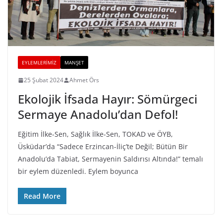
EYLEMLERIMIZ
MANŞET
25 Şubat 2024
Ahmet Örs
Ekolojik İfsada Hayır: Sömürgeci
Sermaye Anadolu’dan Defol!
Eğitim İlke-Sen, Sağlık İlke-Sen, TOKAD ve ÖYB,
Üsküdar’da “Sadece Erzincan-İliç’te Değil; Bütün Bir
Anadolu’da Tabiat, Sermayenin Saldırısı Altında!” temalı
bir eylem düzenledi. Eylem boyunca
Read More