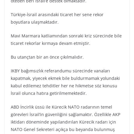
öteden beri İsrail’e destek olmaktadır.
Türkiye-İsrail arasındaki ticaret her sene rekor
boyutlara ulaşmaktadır.
Mavi Marmara katliamından sonraki kriz sürecinde bile
ticaret rekorlar kırmaya devam etmiştir.
Bu utançtan bir an önce çıkılmalıdır.
IKBY bağımsızlık referandumu sürecinde vanaları
kapatmak, yiyecek ekmek bile buldurmamak yolundaki
kabul edilemez tehditler her ne hikmetse söz konusu
İsrail olunca hatıra getirilmemektedir.
ABD İncirlik üssü ile Kürecik NATO radarının temel
görevleri İsrail’in güvenliğini sağlamaktır. Özellikle AKP
iktidarı döneminde yapılandırılan Kürecik radarı için
NATO Genel Sekreteri açıkça bu beyanda bulunmuş