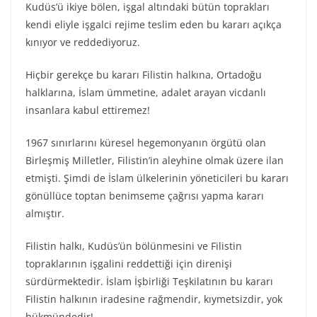
Kudüs’ü ikiye bölen, işgal altındaki bütün toprakları
kendi eliyle işgalci rejime teslim eden bu kararı açıkça
kınıyor ve reddediyoruz.
Hiçbir gerekçe bu kararı Filistin halkına, Ortadoğu
halklarına, İslam ümmetine, adalet arayan vicdanlı
insanlara kabul ettiremez!
1967 sınırlarını küresel hegemonyanın örgütü olan
Birleşmiş Milletler, Filistin’in aleyhine olmak üzere ilan
etmişti. Şimdi de İslam ülkelerinin yöneticileri bu kararı
gönüllüce toptan benimseme çağrısı yapma kararı
almıştır.
Filistin halkı, Kudüs’ün bölünmesini ve Filistin
topraklarının işgalini reddettiği için direnişi
sürdürmektedir. İslam İşbirliği Teşkilatının bu kararı
Filistin halkının iradesine rağmendir, kıymetsizdir, yok
hükmündedir!