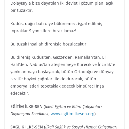
Dolayısıyla bize dayatılan iki devletli çözüm planı açık
bir tuzaktır.
Kudüs, doğu-batı diye bölünemez, işgal edilmiş
topraklar Siyonistlere bırakılamaz!
Bu tuzak inşallah direnişle bozulacaktır.
Bu direniş Kudüs’ten, Gazze’den, Ramallah’tan, El
Halil’den, Nablus’tan ateşlenmeye Kürecik ve İncirlik’te
yankılanmaya başlayacak, bütün Ortadoğu ve dünyayı
İsrail’e boykot çağrıları ile dolduracak, bütün
emperyalistleri tepetaklak edecek bir süreci inşa
edecektir.
EĞİTİM İLKE-SEN
(
İlkeli Eğitim ve Bilim Çalışanları
Dayanışma Sendikası
,
www.egitimilkesen.org
)
SAĞLIK İLKE-SEN
(
İlkeli Sağlık ve Sosyal Hizmet Çalışanları