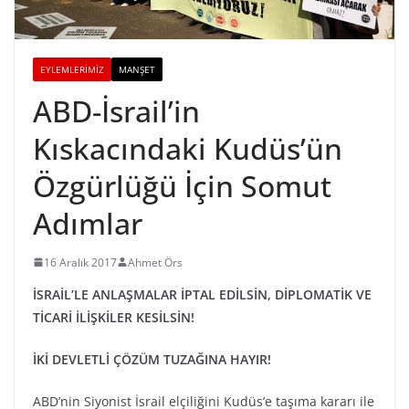
EYLEMLERIMIZ
MANŞET
ABD-İsrail’in
Kıskacındaki Kudüs’ün
Özgürlüğü İçin Somut
Adımlar
16 Aralık 2017
Ahmet Örs
İSRAİL’LE ANLAŞMALAR İPTAL EDİLSİN, DİPLOMATİK VE
TİCARİ İLİŞKİLER KESİLSİN!
İKİ DEVLETLİ ÇÖZÜM TUZAĞINA HAYIR!
ABD’nin Siyonist İsrail elçiliğini Kudüs’e taşıma kararı ile