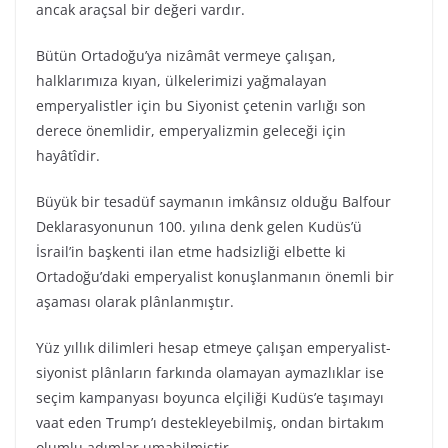
ancak araçsal bir değeri vardır.
Bütün Ortadoğu’ya nizâmât vermeye çalışan,
halklarımıza kıyan, ülkelerimizi yağmalayan
emperyalistler için bu Siyonist çetenin varlığı son
derece önemlidir, emperyalizmin geleceği için
hayâtîdir.
Büyük bir tesadüf saymanın imkânsız olduğu Balfour
Deklarasyonunun 100. yılına denk gelen Kudüs’ü
İsrail’in başkenti ilan etme hadsizliği elbette ki
Ortadoğu’daki emperyalist konuşlanmanın önemli bir
aşaması olarak plânlanmıştır.
Yüz yıllık dilimleri hesap etmeye çalışan emperyalist-
siyonist plânların farkında olamayan aymazlıklar ise
seçim kampanyası boyunca elçiliği Kudüs’e taşımayı
vaat eden Trump’ı destekleyebilmiş, ondan birtakım
olumlu adımlar umabilmiştir.