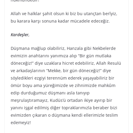
Allah ve halklar şahit olsun ki biz bu utançtan berîyiz,
bu karara karşı sonuna kadar mücadele edeceğiz.
Kardeşler,
Düşmana mağlup olabiliriz, Hanzala gibi Nekbelerde
evimizin anahtarını yanımıza alıp “Bir gün mutlaka
döneceğiz!” diye uzaklara hicret edebiliriz, Allah Resulü
ve arkadaşlarının “Mekke, bir gün döneceğiz!” diye
söyledikleri ezgiyi terennüm ederek yaşayabiliriz bir
ömür boyu ama yüreğimizde ve zihnimizde mahkûm
edip durduğumuz düşmanı asla tanıyıp
meşrulaştıramayız, Kudüs’ü ortadan ikiye ayırıp bir
yanını işgal edilmiş diğer topraklarımızla beraber bizi
evimizden çıkaran o düşmana kendi ellerimizle teslim
edemeyiz!