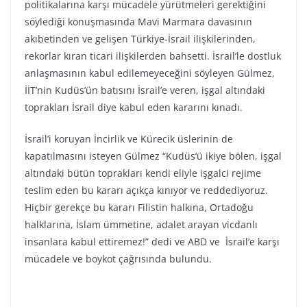
politikalarına karşı mücadele yürütmeleri gerektiğini
söylediği konuşmasında Mavi Marmara davasının
akıbetinden ve gelişen Türkiye-İsrail ilişkilerinden,
rekorlar kıran ticari ilişkilerden bahsetti. İsrail’le dostluk
anlaşmasının kabul edilemeyeceğini söyleyen Gülmez,
İİT’nin Kudüs’ün batısını İsrail’e veren, işgal altındaki
toprakları İsrail diye kabul eden kararını kınadı.
İsrail’i koruyan İncirlik ve Kürecik üslerinin de
kapatılmasını isteyen Gülmez “Kudüs’ü ikiye bölen, işgal
altındaki bütün toprakları kendi eliyle işgalci rejime
teslim eden bu kararı açıkça kınıyor ve reddediyoruz.
Hiçbir gerekçe bu kararı Filistin halkına, Ortadoğu
halklarına, İslam ümmetine, adalet arayan vicdanlı
insanlara kabul ettiremez!” dedi ve ABD ve İsrail’e karşı
mücadele ve boykot çağrısında bulundu.