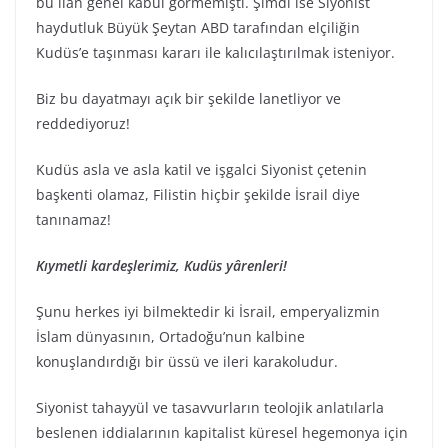
bu ilan genel kabul görmemişti. Şimdi ise Siyonist
haydutluk Büyük Şeytan ABD tarafından elçiliğin
Kudüs’e taşınması kararı ile kalıcılaştırılmak isteniyor.
Biz bu dayatmayı açık bir şekilde lanetliyor ve
reddediyoruz!
Kudüs asla ve asla katil ve işgalci Siyonist çetenin
başkenti olamaz, Filistin hiçbir şekilde İsrail diye
tanınamaz!
Kıymetli kardeşlerimiz, Kudüs yârenleri!
Şunu herkes iyi bilmektedir ki İsrail, emperyalizmin
İslam dünyasının, Ortadoğu’nun kalbine
konuşlandırdığı bir üssü ve ileri karakoludur.
Siyonist tahayyül ve tasavvurların teolojik anlatılarla
beslenen iddialarının kapitalist küresel hegemonya için