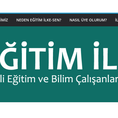
IMIZ
NEDEN EĞITIM İLKE-SEN?
NASIL ÜYE OLURUM?
İ