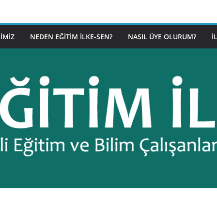
IMIZ
NEDEN EĞITIM İLKE-SEN?
NASIL ÜYE OLURUM?
İ