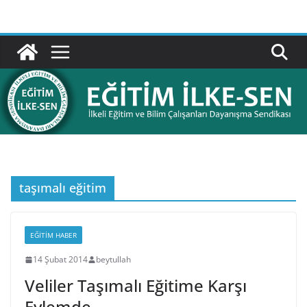
Skip
to
content
taşımalı eğitim
EĞITIM HABER
14 Şubat 2014
beytullah
Veliler Taşımalı Eğitime Karşı
Eylemde