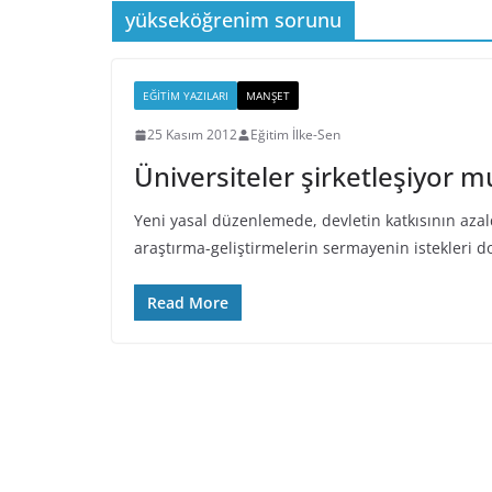
yükseköğrenim sorunu
EĞITIM YAZILARI
MANŞET
25 Kasım 2012
Eğitim İlke-Sen
Üniversiteler şirketleşiyor m
Yeni yasal düzenlemede, devletin katkısının azal
araştırma-geliştirmelerin sermayenin istekleri d
Read More