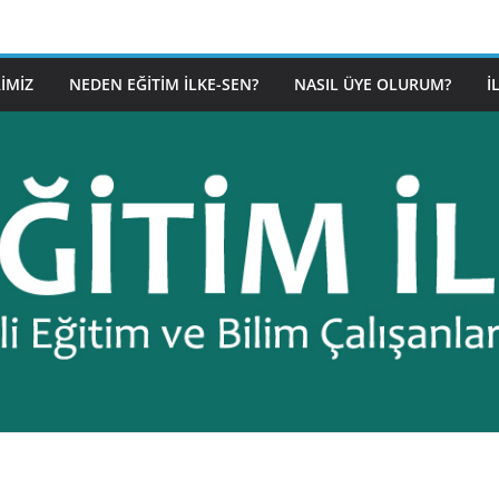
IMIZ
NEDEN EĞITIM İLKE-SEN?
NASIL ÜYE OLURUM?
İ