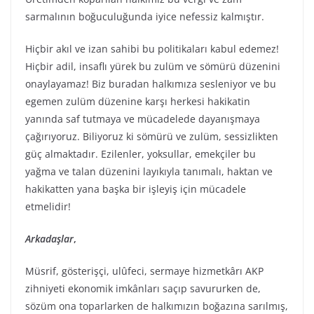
sarmalının boğuculuğunda iyice nefessiz kalmıştır.
Hiçbir akıl ve izan sahibi bu politikaları kabul edemez!
Hiçbir adil, insaflı yürek bu zulüm ve sömürü düzenini
onaylayamaz! Biz buradan halkımıza sesleniyor ve bu
egemen zulüm düzenine karşı herkesi hakikatin
yanında saf tutmaya ve mücadelede dayanışmaya
çağırıyoruz. Biliyoruz ki sömürü ve zulüm, sessizlikten
güç almaktadır. Ezilenler, yoksullar, emekçiler bu
yağma ve talan düzenini layıkıyla tanımalı, haktan ve
hakikatten yana başka bir işleyiş için mücadele
etmelidir!
Arkadaşlar
,
Müsrif, gösterişçi, ulûfeci, sermaye hizmetkârı AKP
zihniyeti ekonomik imkânları saçıp savururken de,
sözüm ona toparlarken de halkımızın boğazına sarılmış,