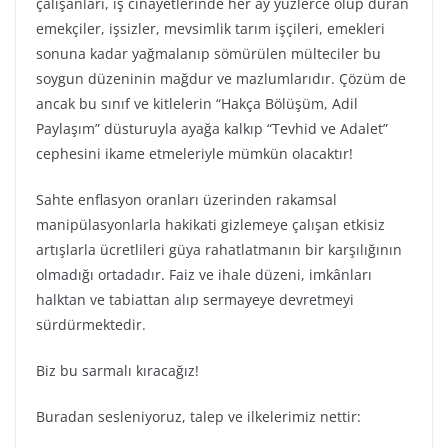
çalışanları, iş cinayetlerinde her ay yüzlerce ölüp duran
emekçiler, işsizler, mevsimlik tarım işçileri, emekleri
sonuna kadar yağmalanıp sömürülen mülteciler bu
soygun düzeninin mağdur ve mazlumlarıdır. Çözüm de
ancak bu sınıf ve kitlelerin “Hakça Bölüşüm, Adil
Paylaşım” düsturuyla ayağa kalkıp “Tevhid ve Adalet”
cephesini ikame etmeleriyle mümkün olacaktır!
Sahte enflasyon oranları üzerinden rakamsal
manipülasyonlarla hakikati gizlemeye çalışan etkisiz
artışlarla ücretlileri güya rahatlatmanın bir karşılığının
olmadığı ortadadır. Faiz ve ihale düzeni, imkânları
halktan ve tabiattan alıp sermayeye devretmeyi
sürdürmektedir.
Biz bu sarmalı kıracağız!
Buradan sesleniyoruz, talep ve ilkelerimiz nettir: