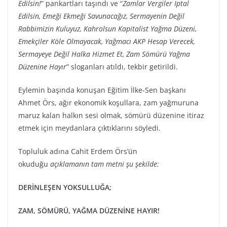
Edilsin!
” pankartları taşındı ve “
Zamlar Vergiler İptal
Edilsin, Emeği Ekmeği Savunacağız, Sermayenin Değil
Rabbimizin Kuluyuz, Kahrolsun Kapitalist Yağma Düzeni,
Emekçiler Köle Olmayacak, Yağmacı AKP Hesap Verecek,
Sermayeye Değil Halka Hizmet Et, Zam Sömürü Yağma
Düzenine Hayır
” sloganları atıldı, tekbir getirildi.
Eylemin başında konuşan Eğitim İlke-Sen başkanı
Ahmet Örs, ağır ekonomik koşullara, zam yağmuruna
maruz kalan halkın sesi olmak, sömürü düzenine itiraz
etmek için meydanlara çıktıklarını söyledi.
Topluluk adına Cahit Erdem Örs’ün
okuduğu
açıklamanın tam metni şu şekilde:
DERİNLEŞEN YOKSULLUĞA;
ZAM, SÖMÜRÜ, YAĞMA DÜZENİNE HAYIR!