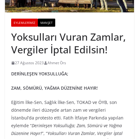
EYLEMLERIMIZ
MANŞET
Yoksulları Vuran Zamlar,
Vergiler İptal Edilsin!
27 Ağustos 2023
Ahmet Örs
DERİNLEŞEN YOKSULLUĞA;
ZAM, SÖMÜRÜ, YAĞMA DÜZENİNE HAYIR!
Eğitim İlke-Sen, Sağlık İlke-Sen, TOKAD ve ÖYB, son
dönemde ileri düzeyde artan zam ve vergileri
İstanbul’da protesto etti. Fatih İtfaiye Parkında yapılan
eylemde “
Derinleşen Yoksulluğa; Zam, Sömürü ve Yağma
Düzenine Hayır!
”, “
Yoksulları Vuran Zamlar, Vergiler İptal