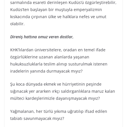
sarmalında esareti derinleşen Kudüs’ü özgürleştirebilir,
Kudüs’ten başlayan bir muştuyla emperyalizmin
kıskacında çırpınan ülke ve halklara nefes ve umut
olabilir.
Direniş hattına omuz veren dostlar,
KHK’lılardan üniversitelere, oradan en temel ifade
özgürlüklerine uzanan alanlarda yaşanan
hukuksuzluklarla teslim alınıp susturulmak istenen
iradelerin yanında durmayacak mıyız?
Şu koca dünyada ekmek ve hürriyetinin peşinde
sığınacak yer ararken ırkçı saldırganlıklara maruz kalan
mülteci kardeşlerimizle dayanışmayacak mıyız?
Yağmalanan, her türlü yıkıma uğratılıp ifsad edilen
tabiatı savunmayacak mıyız?