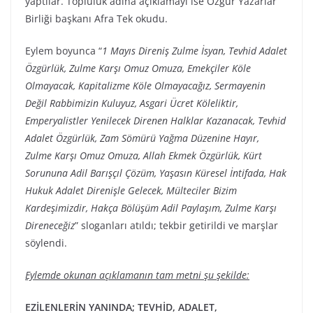
yaptılar. Topluluk adına açıklamayı ise Özgür Yazarlar
Birliği başkanı Afra Tek okudu.
Eylem boyunca “
1 Mayıs Direniş Zulme İsyan, Tevhid Adalet
Özgürlük, Zulme Karşı Omuz Omuza, Emekçiler Köle
Olmayacak, Kapitalizme Köle Olmayacağız, Sermayenin
Değil Rabbimizin Kuluyuz, Asgari Ücret Köleliktir,
Emperyalistler Yenilecek Direnen Halklar Kazanacak, Tevhid
Adalet Özgürlük, Zam Sömürü Yağma Düzenine Hayır,
Zulme Karşı Omuz Omuza, Allah Ekmek Özgürlük, Kürt
Sorununa Adil Barışçıl Çözüm, Yaşasın Küresel İntifada, Hak
Hukuk Adalet Direnişle Gelecek, Mülteciler Bizim
Kardeşimizdir, Hakça Bölüşüm Adil Paylaşım, Zulme Karşı
Direneceğiz
” sloganları atıldı; tekbir getirildi ve marşlar
söylendi.
Eylemde okunan açıklamanın tam metni şu şekilde:
EZİLENLERİN YANINDA; TEVHİD, ADALET,