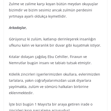
Zulme ve zalime karşı koyan bütün meydan okuyuşlar
bizimdir ve bizim sesimiz ancak zulmün perdesini
yırtmaya ayarlı oldukça kıymetlidir.
Arkadaşlar,
Görüyoruz ki zulüm, katlanıp derinleşerek insanlığın
ufkunu kalın ve karanlık bir duvar gibi kuşatmak istiyor.
Kıtalar dolaşan çağdaş Ebu Cehiller, Firavun ve
Nemrutlar bugün insanı ve tabiatı tutsak etmiştir.
Kölelik zincirleri işyerlerimizden okullara, evlerimizden
tarlalara, yakın coğrafyalarımızdan uzak diyarlara
yayılmakta, zulüm ve sömürü halkaları birbirine
eklenmektedir.
İşte bizi bugün 1 Mayıs’ta bir araya getiren irade o
zincirleri kırıp parçalama arzusudur!