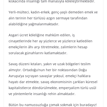
kıskacında insanlığı tam manasıyla köleleştirmektedir.
Yerli-mülteci, kadın-erkek, genç-yaşlı demeden emek ve
alın terinin her türlüsü azgın sermaye tarafından
alabildiğine yağmalanmaktadır.
Asgari ücret köleliğine mahkûm edilen, iş
cinayetlerinde her ay yüzlerce ve yüzlerce katledilen
emekçilerin âhı arşı titretmekte, zalimlerin hesap
sorulacak günahlarını katlamaktadır.
Savaş düzeni kıtaları, yakın ve uzak bölgeleri teslim
almıştır. Ortadoğu’nun her bir noktasından Doğu
Avrupa’ya sıçrayan savaşlar yoksul, emekçi halklara
hayatı dar etmekte, savaş ekonomisinin çarkları küresel
kapitalistlerce döndürülmekte, emperyalizm türlü usûl
ve yöntemlerle insanlığı rehin almaktadır.
Bütün bu namussuzluğa çomak sokmak için buradayız!