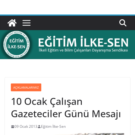
Skip
to
content
AÇIKLAMALARIMIZ
10 Ocak Çalışan
Gazeteciler Günü Mesajı
09 Ocak 2013
Eğitim İlke-Sen