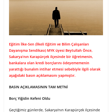
Eğitim İlke-Sen (İlkeli Eğitim ve Bilim Çalışanları
Dayanışma Sendikası) MYK üyesi Beytullah Önce,
Sakarya’nın Karapürçek ilçesinde bir öğretmenin,
bankalara olan kredi borçlarını ödeyememenin
yarattığı bunalım intihar etmesi sebebiyle ilgili olarak
aşağıdaki basın açıklamasını yapmıştır.
BASIN AÇIKLAMASININ TAM METNİ
Borç Yiğidin Kefeni Oldu
Geçtiğimiz günlerde, Sakarya’nın Karapürçek ilçesinde