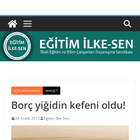
Skip
to
content
AÇIKLAMALARIMIZ
MANŞET
Borç yiğidin kefeni oldu!
24 Aralık 2012
Eğitim İlke-Sen