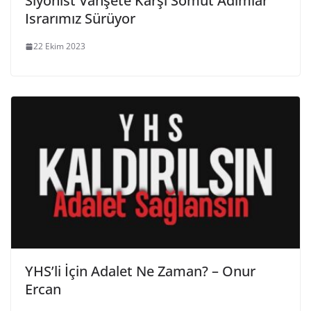
Siyonist Vahşete Karşı Somut Adımlar
Israrımız Sürüyor
22 Ekim 2023
YHS’li İçin Adalet Ne Zaman? – Onur
Ercan