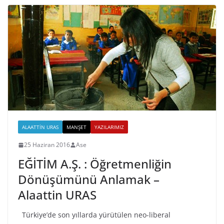
ALAATTIN URAS
MANŞET
YAZILARIMIZ
25 Haziran 2016
Ase
EĞİTİM A.Ş. : Öğretmenliğin
Dönüşümünü Anlamak –
Alaattin URAS
Türkiye’de son yıllarda yürütülen neo-liberal