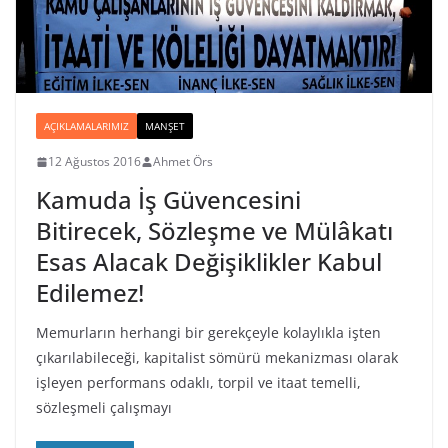
AÇIKLAMALARIMIZ
MANŞET
12 Ağustos 2016
Ahmet Örs
Kamuda İş Güvencesini
Bitirecek, Sözleşme ve Mülâkatı
Esas Alacak Değişiklikler Kabul
Edilemez!
Memurların herhangi bir gerekçeyle kolaylıkla işten
çıkarılabileceği, kapitalist sömürü mekanizması olarak
işleyen performans odaklı, torpil ve itaat temelli,
sözleşmeli çalışmayı