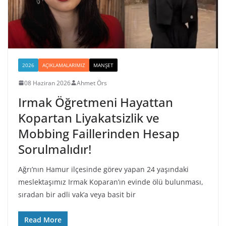
2026
AÇIKLAMALARIMIZ
MANŞET
08 Haziran 2026
Ahmet Örs
Irmak Öğretmeni Hayattan
Kopartan Liyakatsizlik ve
Mobbing Faillerinden Hesap
Sorulmalıdır!
Ağrı’nın Hamur ilçesinde görev yapan 24 yaşındaki
meslektaşımız Irmak Koparan’ın evinde ölü bulunması,
sıradan bir adli vak’a veya basit bir
Read More