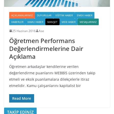
AÇIKLAMALARIMIZ
DUYURULAR
EĞITIM HABER
EMEK HABER
HABERLER
KAMU HABER
MANŞET
MEB HABER
MESAJLARIMIZ
25 Haziran 2016
Ase
Öğretmen Performans
Değerlendirmelerine Dair
Açıklama
Öğretmen arkadaşlar kendilerine verilen
değerlendirme puanlarını MEBBİS üzerinden takip
etmeli ve eksik puanlamalara dilekçelerle itiraz
etmelidir. Kamu çalışanlarını kapitalist bir
Read More
TAKİP EDİNİZ