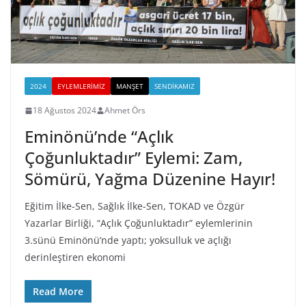
2024
EYLEMLERIMIZ
MANŞET
SENDIKAMIZ
18 Ağustos 2024
Ahmet Örs
Eminönü’nde “Açlık
Çoğunluktadır” Eylemi: Zam,
Sömürü, Yağma Düzenine Hayır!
Eğitim İlke-Sen, Sağlık İlke-Sen, TOKAD ve Özgür
Yazarlar Birliği, “Açlık Çoğunluktadır” eylemlerinin
3.sünü Eminönü’nde yaptı; yoksulluk ve açlığı
derinleştiren ekonomi
Read More