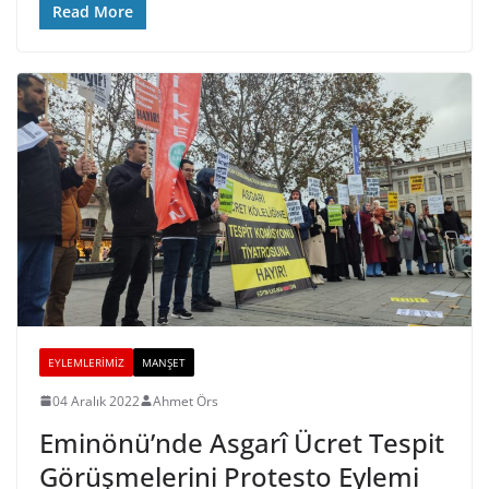
Read More
EYLEMLERIMIZ
MANŞET
04 Aralık 2022
Ahmet Örs
Eminönü’nde Asgarî Ücret Tespit
Görüşmelerini Protesto Eylemi