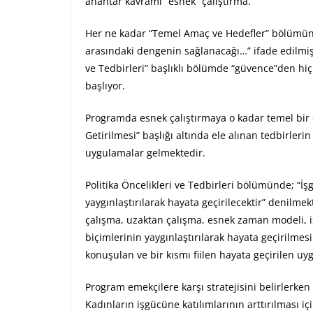
anahtar kavramı “esnek” çalıştırma.
Her ne kadar “Temel Amaç ve Hedefler” bölümünü
arasındaki dengenin sağlanacağı…” ifade edilmişse 
ve Tedbirleri” başlıklı bölümde “güvence”den h
başlıyor.
Programda esnek çalıştırmaya o kadar temel bir ö
Getirilmesi” başlığı altında ele alınan tedbirleri
uygulamalar gelmektedir.
Politika Öncelikleri ve Tedbirleri bölümünde; “İş
yaygınlaştırılarak hayata geçirilecektir” denilme
çalışma, uzaktan çalışma, esnek zaman modeli, i
biçimlerinin yaygınlaştırılarak hayata geçirilme
konuşulan ve bir kısmı fiilen hayata geçirilen u
Program emekçilere karşı stratejisini belirlerken 
Kadınların işgücüne katılımlarının arttırılması i