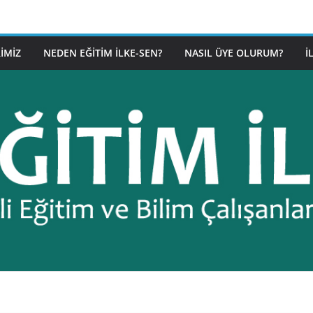
IMIZ
NEDEN EĞITIM İLKE-SEN?
NASIL ÜYE OLURUM?
İ