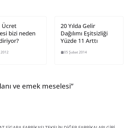
i Ücret
20 Yılda Gelir
esi bizi neden
Dağılımı Eşitsizliği
ndiriyor?
Yüzde 11 Arttı
 2012
05 Şubat 2014
lanı ve emek meselesi
”
AT SİGARA FABRİKASI TEKELİN DİĞER FABRİKALARI GİBİ