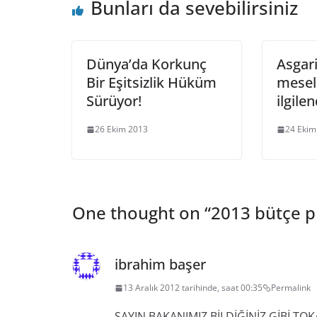
Bunları da sevebilirsiniz
Dünya’da Korkunç
Asgar
Bir Eşitsizlik Hüküm
mesel
Sürüyor!
ilgile
26 Ekim 2013
24 Ekim
One thought on “
2013 bütçe p
ibrahim başer
13 Aralık 2012 tarihinde, saat 00:35
Permalink
SAYIN BAKANIMIZ BİLDİĞİNİZ GİBİ TOK