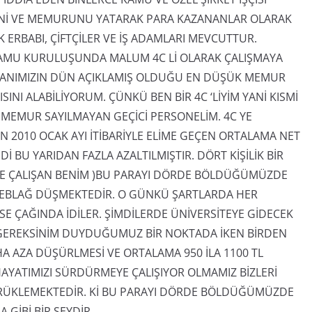
SİNİ VE MEMURUNU YATARAK PARA KAZANANLAR OLARAK
ERBABI, ÇİFTÇİLER VE İŞ ADAMLARI MEVCUTTUR.
 KAMU KURULUŞUNDA MALUM 4C Lİ OLARAK ÇALIŞMAYA
KANIMIZIN DÜN AÇIKLAMIŞ OLDUĞU EN DÜŞÜK MEMUR
SINI ALABİLİYORUM. ÇÜNKÜ BEN BİR 4C ‘LİYİM YANİ KISMİ
E MEMUR SAYILMAYAN GEÇİCİ PERSONELİM. 4C YE
 2010 OCAK AYI İTİBARİYLE ELİME GEÇEN ORTALAMA NET
MDİ BU YARIDAN FAZLA AZALTILMIŞTIR. DÖRT KİŞİLİK BİR
ECE ÇALIŞAN BENİM )BU PARAYI DÖRDE BÖLDÜĞÜMÜZDE
R MEBLAĞ DÜŞMEKTEDİR. O GÜNKÜ ŞARTLARDA HER
E ÇAĞINDA İDİLER. ŞİMDİLERDE ÜNİVERSİTEYE GİDECEK
A GEREKSİNİM DUYDUĞUMUZ BİR NOKTADA İKEN BİRDEN
HA AZA DÜŞÜRLMESİ VE ORTALAMA 950 İLA 1100 TL
AYATIMIZI SÜRDÜRMEYE ÇALIŞIYOR OLMAMIZ BİZLERİ
RÜKLEMEKTEDİR. Kİ BU PARAYI DÖRDE BÖLDÜĞÜMÜZDE
 GİBİ BİR ŞEYDİR.