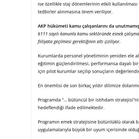
ise özellikle staj dönemlerinin etkili kullanılması
tedbirler alınmasına önem veriliyor.
AKP hükümeti kamu çalışanlarını da unutmamı
6111 sayılı kanunla kamu sektöründe esnek çalışman
fiiliyata geçilmesi gerektiğinin altı çiziliyor.
Kurumlarda personel yönetiminin yeniden ele alınm
eğitimin güçlendirilmesi, performansa dayalı bi
için pilot kurumlar seçilip sonuçların değerlen
En önemlisi de son birkaç yıldır dilimize dolanm
Programda “… bütüncül bir istihdam stratejisi”n
hedeflendiği ifade edilmektedir.
Programın emek stratejisine bütünlüklü olarak b
uygulamalarıyla büyük bir uyum içerisinde olduğ