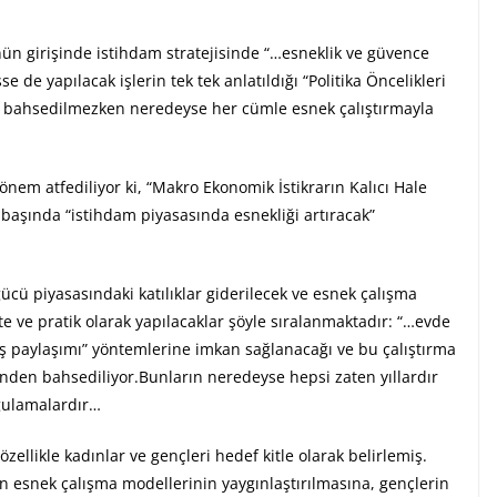
n girişinde istihdam stratejisinde “…esneklik ve güvence
de yapılacak işlerin tek tek anlatıldığı “Politika Öncelikleri
iç bahsedilmezken neredeyse her cümle esnek çalıştırmayla
nem atfediliyor ki, “Makro Ekonomik İstikrarın Kalıcı Hale
n başında “istihdam piyasasında esnekliği artıracak”
gücü piyasasındaki katılıklar giderilecek ve esnek çalışma
kte ve pratik olarak yapılacaklar şöyle sıralanmaktadır: “…evde
ş paylaşımı” yöntemlerine imkan sağlanacağı ve bu çalıştırma
sinden bahsediliyor.Bunların neredeyse hepsi zaten yıllardır
ygulamalardır…
özellikle kadınlar ve gençleri hedef kitle olarak belirlemiş.
çin esnek çalışma modellerinin yaygınlaştırılmasına, gençlerin