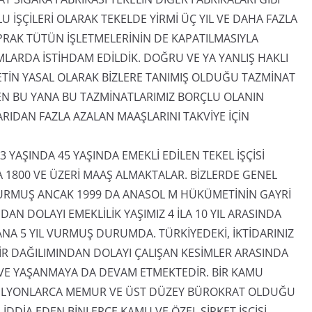
LU İŞÇİLERİ OLARAK TEKELDE YİRMİ ÜÇ YIL VE DAHA FAZLA
YAPRAK TÜTÜN İŞLETMELERİNİN DE KAPATILMASIYLA
UMLARDA İSTİHDAM EDİLDİK. DOĞRU VE YA YANLIŞ HAKLI
LETİN YASAL OLARAK BİZLERE TANIMIŞ OLDUĞU TAZMİNAT
EN BU YANA BU TAZMİNATLARIMIZ BORÇLU OLANIN
RIDAN FAZLA AZALAN MAAŞLARINI TAKVİYE İÇİN
3 YAŞINDA 45 YAŞINDA EMEKLİ EDİLEN TEKEL İŞÇİSİ
 1800 VE ÜZERİ MAAŞ ALMAKTALAR. BİZLERDE GENEL
DURMUŞ ANCAK 1999 DA ANASOL M HÜKÜMETİNİN GAYRİ
AN DOLAYI EMEKLİLİK YAŞIMIZ 4 İLA 10 YIL ARASINDA
NA 5 YIL VURMUŞ DURUMDA. TÜRKİYEDEKİ, İKTİDARINIZ
R DAĞILIMINDAN DOLAYI ÇALIŞAN KESİMLER ARASINDA
 VE YAŞANMAYA DA DEVAM ETMEKTEDİR. BİR KAMU
N MİLYONLARCA MEMUR VE ÜST DÜZEY BÜROKRAT OLDUĞU
 İDDİA EDEN BİNLERCE KAMU VE ÖZEL ŞİRKET İŞÇİSİ