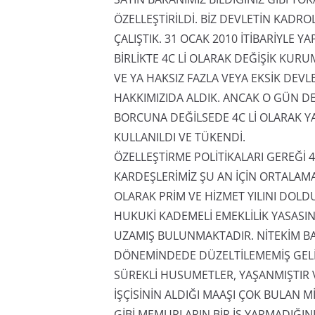
ÖZELLEŞTİRİLDİ. BİZ DEVLETİN KADRO
ÇALIŞTIK. 31 OCAK 2010 İTİBARİYLE 
BİRLİKTE 4C Lİ OLARAK DEĞİŞİK KUR
VE YA HAKSIZ FAZLA VEYA EKSİK DEV
HAKKIMIZIDA ALDIK. ANCAK O GÜN D
BORCUNA DEĞİLSEDE 4C Lİ OLARAK YA
KULLANILDI VE TÜKENDİ.
ÖZELLEŞTİRME POLİTİKALARI GEREĞİ 4
KARDEŞLERİMİZ ŞU AN İÇİN ORTALAMA
OLARAK PRİM VE HİZMET YILINI DOL
HUKUKİ KADEMELİ EMEKLİLİK YASASIND
UZAMIŞ BULUNMAKTADIR. NİTEKİM BA
DÖNEMİNDEDE DÜZELTİLEMEMİŞ GELİ
SÜREKLİ HUSUMETLER, YAŞANMIŞTIR
İŞÇİSİNİN ALDIĞI MAAŞI ÇOK BULA
GİBİ MEMURLARIN BİR İŞ YAPMADIĞINI