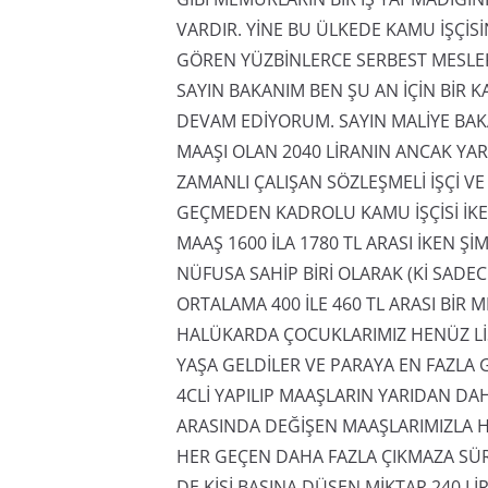
VARDIR. YİNE BU ÜLKEDE KAMU İŞÇİ
GÖREN YÜZBİNLERCE SERBEST MESLEK 
SAYIN BAKANIM BEN ŞU AN İÇİN BİR
DEVAM EDİYORUM. SAYIN MALİYE BA
MAAŞI OLAN 2040 LİRANIN ANCAK YARI
ZAMANLI ÇALIŞAN SÖZLEŞMELİ İŞÇİ V
GEÇMEDEN KADROLU KAMU İŞÇİSİ İKEN
MAAŞ 1600 İLA 1780 TL ARASI İKEN Şİ
NÜFUSA SAHİP BİRİ OLARAK (Kİ SAD
ORTALAMA 400 İLE 460 TL ARASI Bİ
HALÜKARDA ÇOCUKLARIMIZ HENÜZ LİS
YAŞA GELDİLER VE PARAYA EN FAZL
4CLİ YAPILIP MAAŞLARIN YARIDAN DA
ARASINDA DEĞİŞEN MAAŞLARIMIZLA H
HER GEÇEN DAHA FAZLA ÇIKMAZA SÜ
DE KİŞİ BAŞINA DÜŞEN MİKTAR 240 LİRA