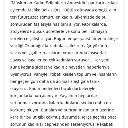
“Müslüman Kadın Ezilenlerin Annesidir” pankartı açılan
eylemde Melike Belkıs Örs, “Bütün dünyada emeği, alın
teri fütursuzca sömürülen kadın, ülkemizde de bu
sömürüden fazlasıyla nasibini alıyor. Fabrikalarda,
atölyelerde düşük ücretlerle ve sonu belli olmayan
sürelerce çalıştırılıyor. Bugün emperyalist fitnenin ateşe
verdiği Ortadoğu’da kadınlar, ailelerin ağır yükünü,
savaş ve işgallerin acılarını omuzlarında taşıyorlar.
Savaş ve işgaller en çok kadınları vuruyor… Her yeni
güne kadına şiddet ve kadın cinayetleri haberleriyle
uyanıyoruz. Vahiyle irtibatı kesilen toplum ve insanların
her geçen gün daha da acımasızlaştığına tanık
oluyoruz. Kadın bedenleri bıçak darbeleriyle,
kurşunlarla parçalanıyor. Yaşarken hep acıları
sırtlanmak zorunda kalan kadınların sonları daha da
korkunç oluyor. Bunalım ve buhran insanların üzerine
kara bir bulut gibi çökmüş durumda. İç içe geçmiş onca
sorunun kadınlar cephesinden sesleniyoruz: Rekabeti