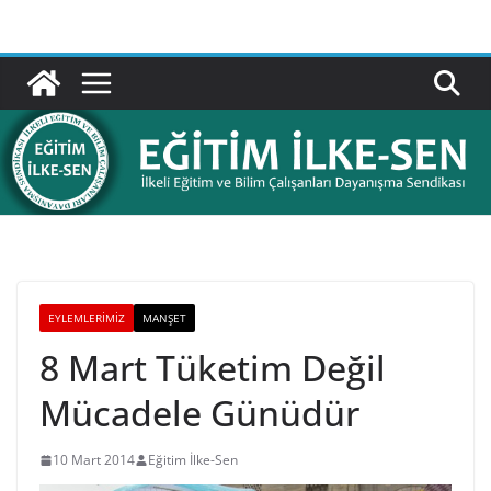
Skip
to
content
EYLEMLERIMIZ
MANŞET
8 Mart Tüketim Değil
Mücadele Günüdür
10 Mart 2014
Eğitim İlke-Sen