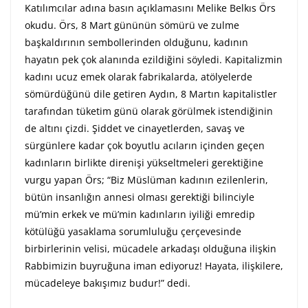
Katılımcılar adına basın açıklamasını Melike Belkıs Örs
okudu. Örs, 8 Mart gününün sömürü ve zulme
başkaldırının sembollerinden olduğunu, kadının
hayatın pek çok alanında ezildiğini söyledi. Kapitalizmin
kadını ucuz emek olarak fabrikalarda, atölyelerde
sömürdüğünü dile getiren Aydın, 8 Martın kapitalistler
tarafından tüketim günü olarak görülmek istendiğinin
de altını çizdi. Şiddet ve cinayetlerden, savaş ve
sürgünlere kadar çok boyutlu acıların içinden geçen
kadınların birlikte direnişi yükseltmeleri gerektiğine
vurgu yapan Örs; “Biz Müslüman kadının ezilenlerin,
bütün insanlığın annesi olması gerektiği bilinciyle
mü’min erkek ve mü’min kadınların iyiliği emredip
kötülüğü yasaklama sorumluluğu çerçevesinde
birbirlerinin velisi, mücadele arkadaşı olduğuna ilişkin
Rabbimizin buyruğuna iman ediyoruz! Hayata, ilişkilere,
mücadeleye bakışımız budur!” dedi.