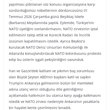
yapılması plânlanan söz konusu organizasyona karşı
sürdürdüğümüz nöbetlerinin dördüncüsünü 01
Temmuz 2026 Çarşamba günü Beşiktaş İskele
(Barbaros) Meydanında yaptık. Eylemde, Türkiye’nin
NATO üyeliğini sonlandırmasını, NATO zirvesinin iptal
edilmesini talep ettik ve Kürecik Radarı ile İncirlik
üssünün kapatılmasını istedik. Ayrıca Beykoz’a
kurulacak NATO Deniz Unsurları Komutanlığı ile
Adana’da konuşlandırılacak NATO kolordusunu protesto
edip bu üslerin işgali pekiştirdiğini savunduk.
İran ve Gazze’deki katliam ve yıkımın baş sorumlusu
olan Büyük Şeytan ABD’nin başkanı katil ve sapkın
Trump’ın Ankara’ya gelmesinin bütün bir memleket
adına utanç verici olduğunu dile getirdiğimiz
açıklamada halkımızın bu utanca karşı ayağa kalkmasını
istedik ve NATO zirvesi nedeniyle Ankara’nın yasaklarla
bir hayalet kente çevrilmesini kınadık.