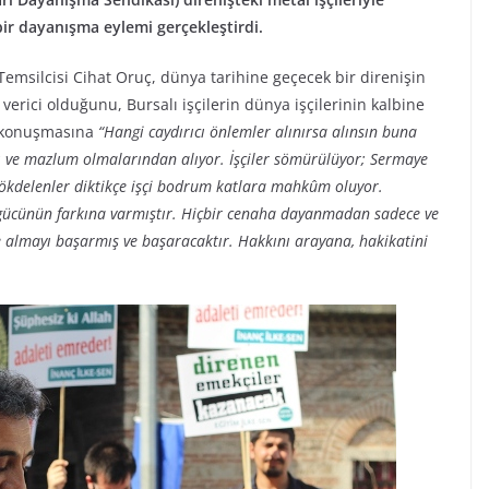
ir dayanışma eylemi gerçekleştirdi.
msilcisi Cihat Oruç, dünya tarihine geçecek bir direnişin
verici olduğunu, Bursalı işçilerin dünya işçilerinin kalbine
ı konuşmasına
“Hangi caydırıcı önlemler alınırsa alınsın buna
lı ve mazlum olmalarından alıyor. İşçiler sömürülüyor; Sermaye
ökdelenler diktikçe işçi bodrum katlara mahkûm oluyor.
çi gücünün farkına varmıştır. Hiçbir cenaha dayanmadan sadece ve
 almayı başarmış ve başaracaktır. Hakkını arayana, hakikatini