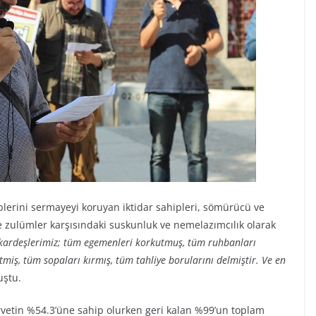
lerini sermayeyi koruyan iktidar sahipleri, sömürücü ve
e zulümler karşısındaki suskunluk ve nemelazımcılık olarak
i kardeşlerimiz; tüm egemenleri korkutmuş, tüm ruhbanları
ş, tüm sopaları kırmış, tüm tahliye borularını delmiştir. Ve en
uştu.
rvetin %54.3’üne sahip olurken geri kalan %99’un toplam