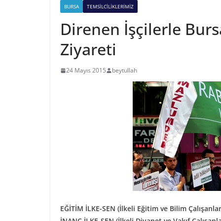
BURSA
TEMSILCILIKLERIMIZ
Direnen İşçilerle Bur
Ziyareti
24 Mayıs 2015
beytullah
EĞİTİM İLKE-SEN (İlkeli Eğitim ve Bilim Çalışa
İNANÇ İLKE-SEN (İlkeli Diyanet ve Vakıf Çalışanla