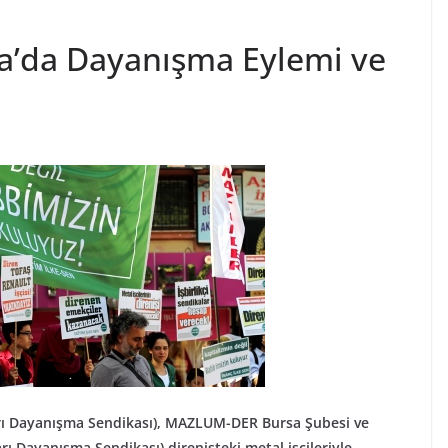
sa’da Dayanışma Eylemi ve
nları Dayanışma Sendikası), MAZLUM-DER Bursa Şubesi ve
rı Dayanışma Sendikası) direnişteki metal işçileriyle