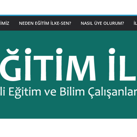
IMIZ
NEDEN EĞITIM İLKE-SEN?
NASIL ÜYE OLURUM?
İ