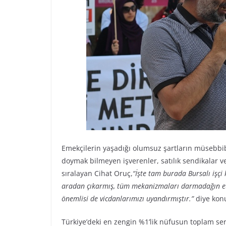
Emekçilerin yaşadığı olumsuz şartların müsebbib
doymak bilmeyen işverenler, satılık sendikalar v
sıralayan Cihat Oruç,
“İşte tam burada Bursalı işç
aradan çıkarmış, tüm mekanizmaları darmadağın etmi
önemlisi de vicdanlarımızı uyandırmıştır.”
diye kon
Türkiye’deki en zengin %1’lik nüfusun toplam se