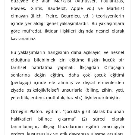
düzeyde ele alan Marksist (Althusser, Poulantzas,
Bowles, Gintis, Baudelot, Apple vd.) ve Marksist
olmayan (Illich, Freire, Bourdieu, vd. ) teorisyenlerin
içinde yer aldığı genel yaklaşımlardır. Bu yaklaşımlara
göre müfredat, iktidar ilişkileri dışında nesnel olarak
kavranamaz.
Bu yaklaşımların hangisinin daha açıklayıcı ve nesnel
olduğunu bilebilmek için eğitime ilişkin küçük bir
tarihsel hatırlatma yapmalı: İlkçağdan Ortaçağın
sonlarına değin eğitim, daha çok çocuk eğitimi
(pedagoji) içinde ele alınmış ve dışsal etmenlerden
ziyade psikolojik/felsefi unsurlarla (bilinç, zihin, yeti,
yeterlilik, erdem, mutluluk, haz vb.) ilişkilendirilmiştir.
Örneğin Platon, eğitimi, “çocukta gizil olarak bulunan
hakikatleri bilince çıkarma” (2) süreci olarak
tanımlamıştır; ilkçağ filozoflarının eğitim aracılığıyla
erdem, kusursuzluk ve etik davranışa ulaşma arzuları,