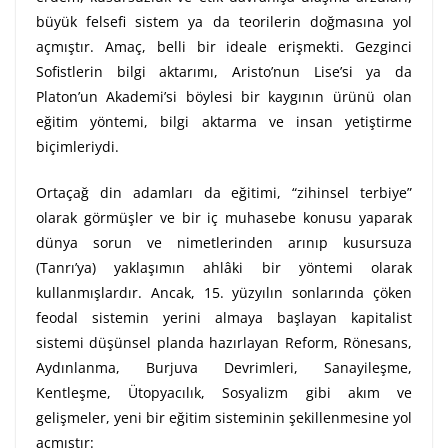
büyük felsefi sistem ya da teorilerin doğmasına yol
açmıştır. Amaç, belli bir ideale erişmekti. Gezginci
Sofistlerin bilgi aktarımı, Aristo’nun Lise’si ya da
Platon’un Akademi’si böylesi bir kaygının ürünü olan
eğitim yöntemi, bilgi aktarma ve insan yetiştirme
biçimleriydi.
Ortaçağ din adamları da eğitimi, “zihinsel terbiye”
olarak görmüşler ve bir iç muhasebe konusu yaparak
dünya sorun ve nimetlerinden arınıp kusursuza
(Tanrı’ya) yaklaşımın ahlâki bir yöntemi olarak
kullanmışlardır. Ancak, 15. yüzyılın sonlarında çöken
feodal sistemin yerini almaya başlayan kapitalist
sistemi düşünsel planda hazırlayan Reform, Rönesans,
Aydınlanma, Burjuva Devrimleri, Sanayileşme,
Kentleşme, Ütopyacılık, Sosyalizm gibi akım ve
gelişmeler, yeni bir eğitim sisteminin şekillenmesine yol
açmıştır: