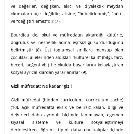
ve değerler, değişken, akıcı ve diyalektik meydan
okumalara açık değildir; aksine, “önbelirlenmiş”, “nötr”
ve “değiştirilemez”dir (7).
Bourdieu de, okul ve müfredatın aktardığı kültürle,
doğruluk ve nesnellik adına eşitsizliği sürdürdüğünü
belirtmiştir (8). Üst toplumsal sınıflara mensup olan
çocuklar, ailelerinden aldıkları “kültürel kalıt” (bilgi, tarz,
beceri, beğeni vb.) ile okulda başarılarını kolaylaştıran
sosyal ayrıcalıklardan yararlanırlar (9).
Gizli müfredat: Ne kadar “gizli”
Gizli müfredat (hidden curriculum, curriculum cache)
(10), açık müfredatta eksik ve belirsiz kalan, bilgi ve
değerleri daha ayrıntılı biçimde tanımlayan, egemen
siyasal sisteme ve kültüre sosyalleştirmeyi
derinleştiren, öğrenci tipini daha dar kalıplar içinde