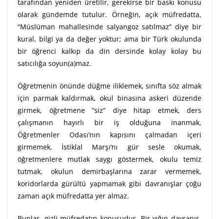
tarafından yeniden üretilir, gerekirse bir baskı konusu
olarak gündemde tutulur. Örneğin, açık müfredatta,
“Müslüman mahallesinde salyangoz satılmaz” diye bir
kural, bilgi ya da değer yoktur; ama bir Türk okulunda
bir öğrenci kalkıp da din dersinde kolay kolay bu
satıcılığa soyun(a)maz.
Öğretmenin önünde düğme iliklemek, sınıfta söz almak
için parmak kaldırmak, okul binasına askeri düzende
girmek, öğretmene “siz” diye hitap etmek, ders
çalışmanın hayırlı bir iş olduğuna inanmak,
Öğretmenler Odası’nın kapısını çalmadan içeri
girmemek, İstiklal Marşı’nı gür sesle okumak,
öğretmenlere mutlak saygı göstermek, okulu temiz
tutmak, okulun demirbaşlarına zarar vermemek,
koridorlarda gürültü yapmamak gibi davranışlar çoğu
zaman açık müfredatta yer almaz.
Bunlar, gizli müfredatın konusudur. Bir yığın davranış,