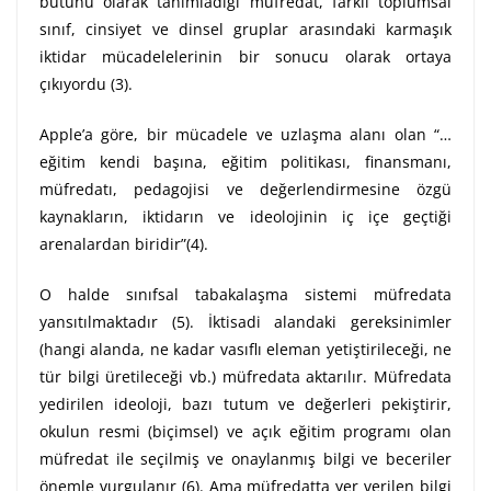
bütünü olarak tanımladığı müfredat, farklı toplumsal
sınıf, cinsiyet ve dinsel gruplar arasındaki karmaşık
iktidar mücadelelerinin bir sonucu olarak ortaya
çıkıyordu (3).
Apple’a göre, bir mücadele ve uzlaşma alanı olan “…
eğitim kendi başına, eğitim politikası, finansmanı,
müfredatı, pedagojisi ve değerlendirmesine özgü
kaynakların, iktidarın ve ideolojinin iç içe geçtiği
arenalardan biridir”(4).
O halde sınıfsal tabakalaşma sistemi müfredata
yansıtılmaktadır (5). İktisadi alandaki gereksinimler
(hangi alanda, ne kadar vasıflı eleman yetiştirileceği, ne
tür bilgi üretileceği vb.) müfredata aktarılır. Müfredata
yedirilen ideoloji, bazı tutum ve değerleri pekiştirir,
okulun resmi (biçimsel) ve açık eğitim programı olan
müfredat ile seçilmiş ve onaylanmış bilgi ve beceriler
önemle vurgulanır (6). Ama müfredatta yer verilen bilgi