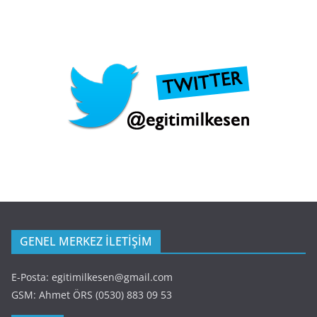
GENEL MERKEZ İLETİŞİM
E-Posta: egitimilkesen@gmail.com
GSM: Ahmet ÖRS (0530) 883 09 53