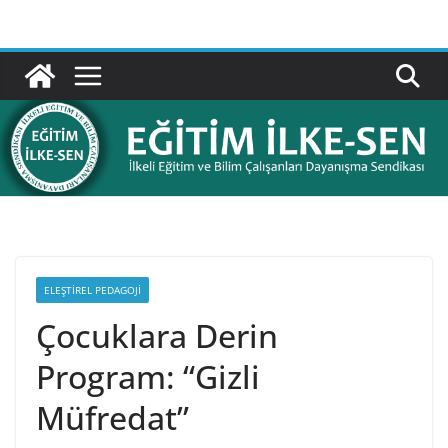
Skip
to
content
ELEŞTIREL PEDAGOJI
Çocuklara Derin
Program: “Gizli
Müfredat”