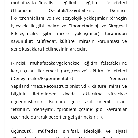
muhafazakar/idealist eğilimli eğitim felsefeleri
(Thomizm, Özcülük/Essentialism, Daimici-
lik/Perennialisnı vd.) ve sosyolojik yaklaşımlar (örneğin
Işlevselcilik gibi makro ve Etnometodoloji ve Simgesel
Etkileşimcilik gibi mikro yaklaşımlar) tarafından
savunulur: Müfredat, kültürel mirasın korunması ve
genç kuşaklara iletilmesinin aracıdır.
İkincisi, muhafazakar/geleneksel eğitim felsefelerine
karşı çıkan ilerlemeci (progressive) eğitim felsefeleri
(Deneyimciler/Experimentalist, Yeniden
Yapılandırmacı/Reconstructionist vd.), kültürel miras ve
bilginin iletiminden ziyade, aktarılma süreciyle
ilgilenmişlerdir. Bunlara göre asıl önemli olan,
“etkinlik”, “deneyim”, “problem çözme” gibi kavramlar
üzerinde durarak beceriler geliştirmektir (1).
Üçüncüsü, müfredatı sınıfsal, ideolojik ve siyasi