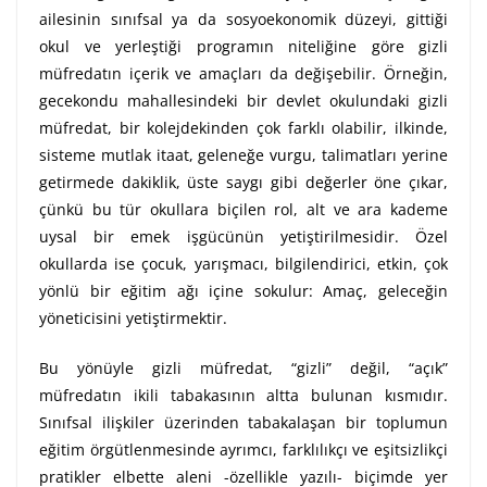
ailesinin sınıfsal ya da sosyoekonomik düzeyi, gittiği
okul ve yerleştiği programın niteliğine göre gizli
müfredatın içerik ve amaçları da değişebilir. Örneğin,
gecekondu mahallesindeki bir devlet okulundaki gizli
müfredat, bir kolejdekinden çok farklı olabilir, ilkinde,
sisteme mutlak itaat, geleneğe vurgu, talimatları yerine
getirmede dakiklik, üste saygı gibi değerler öne çıkar,
çünkü bu tür okullara biçilen rol, alt ve ara kademe
uysal bir emek işgücünün yetiştirilmesidir. Özel
okullarda ise çocuk, yarışmacı, bilgilendirici, etkin, çok
yönlü bir eğitim ağı içine sokulur: Amaç, geleceğin
yöneticisini yetiştirmektir.
Bu yönüyle gizli müfredat, “gizli” değil, “açık”
müfredatın ikili tabakasının altta bulunan kısmıdır.
Sınıfsal ilişkiler üzerinden tabakalaşan bir toplumun
eğitim örgütlenmesinde ayrımcı, farklılıkçı ve eşitsizlikçi
pratikler elbette aleni -özellikle yazılı- biçimde yer