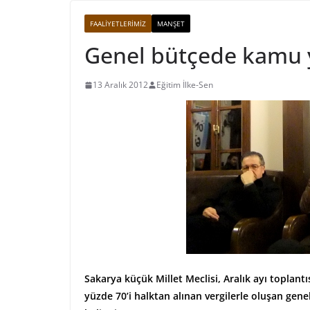
FAALIYETLERIMIZ
MANŞET
Genel bütçede kamu y
13 Aralık 2012
Eğitim İlke-Sen
Sakarya küçük Millet Meclisi, Aralık ayı toplant
yüzde 70’i halktan alınan vergilerle oluşan gen