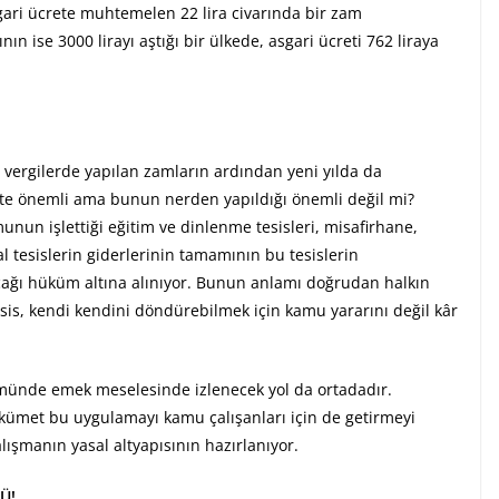
sgari ücrete muhtemelen 22 lira civarında bir zam
ının ise 3000 lirayı aştığı bir ülkede, asgari ücreti 762 liraya
 vergilerde yapılan zamların ardından yeni yılda da
ette önemli ama bunun nerden yapıldığı önemli değil mi?
nun işlettiği eğitim ve dinlenme tesisleri, misafirhane,
al tesislerin giderlerinin tamamının bu tesislerin
acağı hüküm altına alınıyor. Bunun anlamı doğrudan halkın
sis, kendi kendini döndürebilmek için kamu yararını değil kâr
lümünde emek meselesinde izlenecek yol da ortadadır.
kümet bu uygulamayı kamu çalışanları için de getirmeyi
lışmanın yasal altyapısının hazırlanıyor.
Ü!