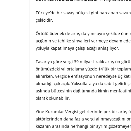
Türkiye’de bir savaş bütçesi gibi harcanan savu
çekicidir.
Örtülü ödenek de artış da yine aynı şekilde öne
açığının ve tehlike sinyalleri vermeye devam eden 
yoluyla kapatılmaya çalışılacağı anlaşılıyor.
Tasarıya göre vergi 39 milyar liralık artış ön gö
önümüzdeki yıl ortalama yüzde 14’lük bir toplam
alınırken, vergide enflasyonun neredeyse üç katı b
olmadığı çok açık. Yoksullara ya da sabit gelirli 
aslında bütçesinin dağıtımında kimin menfaatinin
olarak okunabilir.
Yine Kurumlar Vergisi gelirlerinde pek bir artı
aktörlerinden daha fazla vergi alınmayacağını or
kazanın arasında herhangi bir ayrım gözetmeyen 