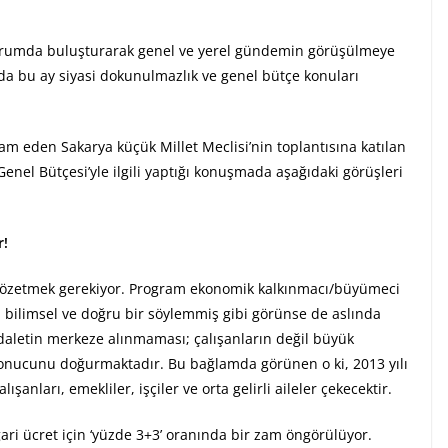
 oturumda buluşturarak genel ve yerel gündemin görüşülmeye
nda bu ay siyasi dokunulmazlık ve genel bütçe konuları
am eden Sakarya küçük Millet Meclisi’nin toplantısına katılan
enel Bütçesi’yle ilgili yaptığı konuşmada aşağıdaki görüşleri
r!
 gözetmek gerekiyor. Program ekonomik kalkınmacı/büyümeci
, bilimsel ve doğru bir söylemmiş gibi görünse de aslında
adaletin merkeze alınmaması; çalışanların değil büyük
sonucunu doğurmaktadır. Bu bağlamda görünen o ki, 2013 yılı
şanları, emekliler, işçiler ve orta gelirli aileler çekecektir.
ri ücret için ‘yüzde 3+3’ oranında bir zam öngörülüyor.