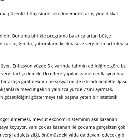
nma-güvenlik bütçesinde son dönemdeki artış yine dikkat
mlidir. Bununla birlikte programa bakınca artan bütçe
cari açığın da, yatırımların kısılması ve vergilerin artırılması
rülüyor. Enflasyon yüzde 5 civarında tahmin edildiğine göre bu
 vergi tartışı demek! Ücretlere yapılan zamda enflasyon baz
ir artışa gidilmesinin ne sosyal ne de iktisadi adaletle ilgisi
çalışanlara mevcut gelirin yalnızca yüzde 7’sini ayırmak,
 gözetildiğini göstermeye tek başına yeten bir istatistik
ş öngörülmemesi, mevcut ekonomi sisteminin asıl kazanan
taya koyuyor. Yani çok az kazanan ile çok ama gerçekten çok
vergi adaletsizliği, önümüzdeki yılda da devam edecek gibi