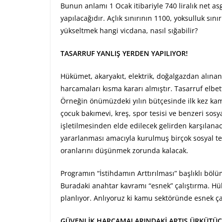
Bunun anlamı 1 Ocak itibariyle 740 liralık net a
yapılacağıdır. Açlık sınırının 1100, yoksulluk sınır
yükseltmek hangi vicdana, nasıl sığabilir?
TASARRUF YANLIŞ YERDEN YAPILIYOR!
Hükümet, akaryakıt, elektrik, doğalgazdan alınan
harcamaları kısma kararı almıştır. Tasarruf elb
Örneğin önümüzdeki yılın bütçesinde ilk kez kamu
çocuk bakımevi, kreş, spor tesisi ve benzeri sosy
işletilmesinden elde edilecek gelirden karşılan
yararlanması amacıyla kurulmuş birçok sosyal te
oranlarını düşünmek zorunda kalacak.
Programın “İstihdamın Arttırılması” başlıklı bö
Buradaki anahtar kavramı “esnek” çalıştırma. Hü
planlıyor. Anlıyoruz ki kamu sektöründe esnek ça
GÜVENLİK HARCAMALARINDAKİ ARTIŞ ÜRKÜTÜC