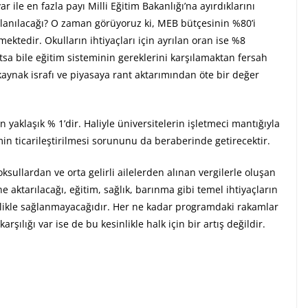
ile en fazla payı Milli Eğitim Bakanlığı’na ayırdıklarını
ullanılacağı? O zaman görüyoruz ki, MEB bütçesinin %80’i
mektedir. Okulların ihtiyaçları için ayrılan oran ise %8
tsa bile eğitim sisteminin gereklerini karşılamaktan fersah
kaynak israfı ve piyasaya rant aktarımından öte bir değer
 yaklaşık % 1’dir. Haliyle üniversitelerin işletmeci mantığıyla
min ticarileştirilmesi sorununu da beraberinde getirecektir.
sullardan ve orta gelirli ailelerden alınan vergilerle oluşan
aktarılacağı, eğitim, sağlık, barınma gibi temel ihtiyaçların
inlikle sağlanmayacağıdır. Her ne kadar programdaki rakamlar
rşılığı var ise de bu kesinlikle halk için bir artış değildir.