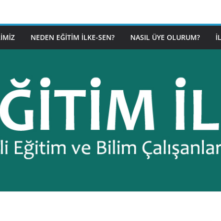
IMIZ
NEDEN EĞITIM İLKE-SEN?
NASIL ÜYE OLURUM?
İ