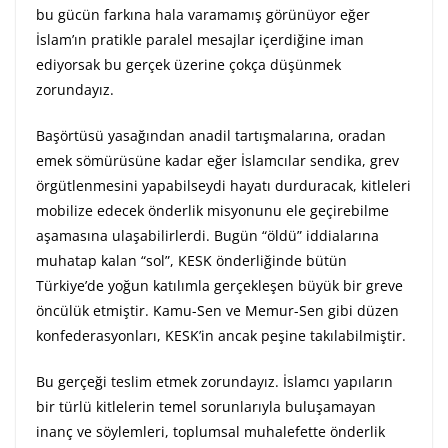
bu gücün farkına hala varamamış görünüyor eğer
İslam’ın pratikle paralel mesajlar içerdiğine iman
ediyorsak bu gerçek üzerine çokça düşünmek
zorundayız.
Başörtüsü yasağından anadil tartışmalarına, oradan
emek sömürüsüne kadar eğer İslamcılar sendika, grev
örgütlenmesini yapabilseydi hayatı durduracak, kitleleri
mobilize edecek önderlik misyonunu ele geçirebilme
aşamasına ulaşabilirlerdi. Bugün “öldü” iddialarına
muhatap kalan “sol”, KESK önderliğinde bütün
Türkiye’de yoğun katılımla gerçekleşen büyük bir greve
öncülük etmiştir. Kamu-Sen ve Memur-Sen gibi düzen
konfederasyonları, KESK’in ancak peşine takılabilmiştir.
Bu gerçeği teslim etmek zorundayız. İslamcı yapıların
bir türlü kitlelerin temel sorunlarıyla buluşamayan
inanç ve söylemleri, toplumsal muhalefette önderlik