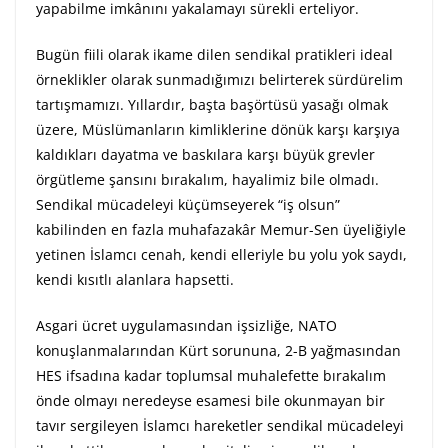
yapabilme imkânını yakalamayı sürekli erteliyor.
Bugün fiili olarak ikame dilen sendikal pratikleri ideal
örneklikler olarak sunmadığımızı belirterek sürdürelim
tartışmamızı. Yıllardır, başta başörtüsü yasağı olmak
üzere, Müslümanların kimliklerine dönük karşı karşıya
kaldıkları dayatma ve baskılara karşı büyük grevler
örgütleme şansını bırakalım, hayalimiz bile olmadı.
Sendikal mücadeleyi küçümseyerek “iş olsun”
kabilinden en fazla muhafazakâr Memur-Sen üyeliğiyle
yetinen İslamcı cenah, kendi elleriyle bu yolu yok saydı,
kendi kısıtlı alanlara hapsetti.
Asgari ücret uygulamasından işsizliğe, NATO
konuşlanmalarından Kürt sorununa, 2-B yağmasından
HES ifsadına kadar toplumsal muhalefette bırakalım
önde olmayı neredeyse esamesi bile okunmayan bir
tavır sergileyen İslamcı hareketler sendikal mücadeleyi