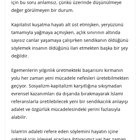
için bu soru anlamsız, çünkü üzerinde düşünülmeye
değer görülmeyen bir durum.
Kapitalist kuşatma hayatı alt üst etmişken, yeryüzünü
tamamıyla yağmaya açmışken, açlık sınırının altında
sayısız canlar yaşamaya çalışırken sendikanın öldüğünü
söylemek insanın öldüğünü ilan etmekten başka bir şey
değildir.
Egemenlerin yılgınlık üretmekteki başarısını kırmanın
yolu her zaman yeni mücadele nefesleri üretebilmekten
geçiyor. Sosyalizm-kapitalizm karşıtlığına sıkışmadan
evrensel kazanımları da dışarıda bırakmayarak İslami
referanslarla üretilebilecek yeni bir sendikacılık anlayışı
adalet ve özgürlük mücadelesindeki yerini fazlasıyla
alabilir.
İslam’ın adaleti refere eden söylemini hayatın içine
sokmak için işlevsel araçlara ihtiyacımız var her zaman.