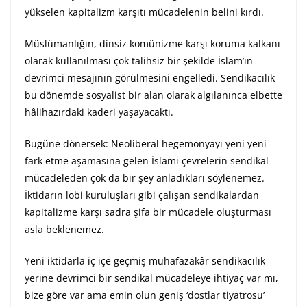
yükselen kapitalizm karşıtı mücadelenin belini kırdı.
Müslümanlığın, dinsiz komünizme karşı koruma kalkanı
olarak kullanılması çok talihsiz bir şekilde İslam’ın
devrimci mesajının görülmesini engelledi. Sendikacılık
bu dönemde sosyalist bir alan olarak algılanınca elbette
hâlihazırdaki kaderi yaşayacaktı.
Bugüne dönersek: Neoliberal hegemonyayı yeni yeni
fark etme aşamasına gelen İslami çevrelerin sendikal
mücadeleden çok da bir şey anladıkları söylenemez.
İktidarın lobi kuruluşları gibi çalışan sendikalardan
kapitalizme karşı sadra şifa bir mücadele oluşturması
asla beklenemez.
Yeni iktidarla iç içe geçmiş muhafazakâr sendikacılık
yerine devrimci bir sendikal mücadeleye ihtiyaç var mı,
bize göre var ama emin olun geniş ‘dostlar tiyatrosu’