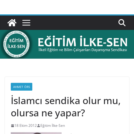
Skip
to
content
AHMET ÖRS
İslamcı sendika olur mu,
olursa ne yapar?
18 Ekim 2012
Eğitim İlke-Sen