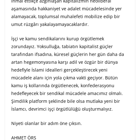
ihmal ettikçe azgınlaşan kapitalizmin neoliberal
aşamasında hakkaniyet ve adalet mücadelesinde yer
alamayacak, toplumsal muhalefeti mobilize edip bir
umut rüzgârı yakalayamayacaklardır.
İşçi ve kamu sendikalarını kurup örgütlemek
zorundayız. Yoksulluğa, tabiatın kapitalist güçler
tarafından ifsadına, küresel güçlerin her gün daha da
artan hegemonyasına karşı adil ve özgür bir dünya
hedefiyle İslami idealleri gerçekleştirecek yeni
mücadele alanı için yola çıkma vakti geçiyor. Bütün
kamu iş kollarında örgütlenecek, konfederasyonu
hedefleyecek bir sendikal mücadele amacımız olmalı.
Şimdilik platform şeklinde bile olsa mutlaka yeni bir
İslamcı, devrimci işçi örgütlülüğü oluşturmalıyız.
Niyeti olanlar bir adım öne çıksın.
AHMET ÖRS