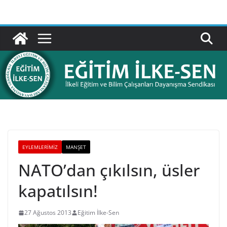
Skip
to
content
EYLEMLERIMIZ
MANŞET
NATO’dan çıkılsın, üsler
kapatılsın!
27 Ağustos 2013
Eğitim İlke-Sen