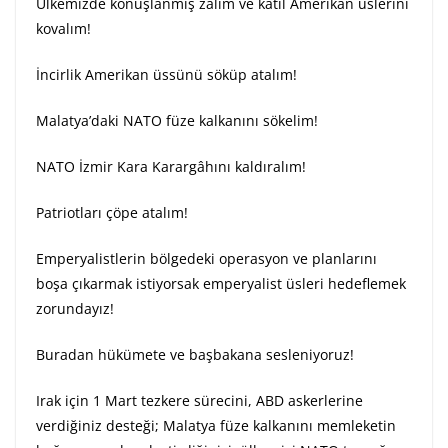
Ülkemizde konuşlanmış zalim ve katil Amerikan üslerini
kovalım!
İncirlik Amerikan üssünü söküp atalım!
Malatya’daki NATO füze kalkanını sökelim!
NATO İzmir Kara Karargâhını kaldıralım!
Patriotları çöpe atalım!
Emperyalistlerin bölgedeki operasyon ve planlarını
boşa çıkarmak istiyorsak emperyalist üsleri hedeflemek
zorundayız!
Buradan hükümete ve başbakana sesleniyoruz!
Irak için 1 Mart tezkere sürecini, ABD askerlerine
verdiğiniz desteği; Malatya füze kalkanını memleketin