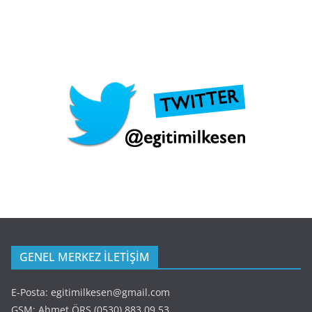
GENEL MERKEZ İLETİŞİM
E-Posta: egitimilkesen@gmail.com
GSM: Ahmet ÖRS (0530) 883 09 53