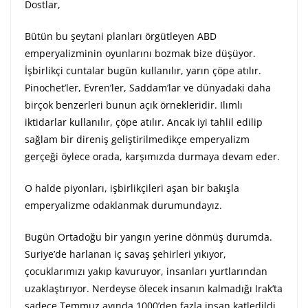
Dostlar,
Bütün bu şeytani planları örgütleyen ABD
emperyalizminin oyunlarını bozmak bize düşüyor.
İşbirlikçi cuntalar bugün kullanılır, yarın çöpe atılır.
Pinochet’ler, Evren’ler, Saddam’lar ve dünyadaki daha
birçok benzerleri bunun açık örnekleridir. Ilımlı
iktidarlar kullanılır, çöpe atılır. Ancak iyi tahlil edilip
sağlam bir direniş geliştirilmedikçe emperyalizm
gerçeği öylece orada, karşımızda durmaya devam eder.
O halde piyonları, işbirlikçileri aşan bir bakışla
emperyalizme odaklanmak durumundayız.
Bugün Ortadoğu bir yangın yerine dönmüş durumda.
Suriye’de harlanan iç savaş şehirleri yıkıyor,
çocuklarımızı yakıp kavuruyor, insanları yurtlarından
uzaklaştırıyor. Nerdeyse ölecek insanın kalmadığı Irak’ta
sadece Temmuz ayında 1000’den fazla insan katledildi.