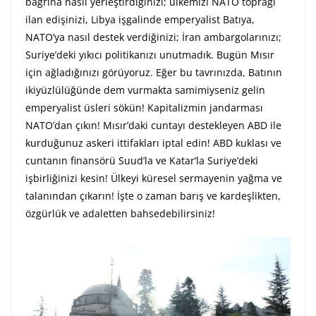
bağrına nasıl yerleştirdiğinizi; ülkemizi NATO toprağı
ilan edişinizi, Libya işgalinde emperyalist Batıya,
NATO’ya nasıl destek verdiğinizi; İran ambargolarınızı;
Suriye’deki yıkıcı politikanızı unutmadık. Bugün Mısır
için ağladığınızı görüyoruz. Eğer bu tavrınızda, Batının
ikiyüzlülüğünde dem vurmakta samimiyseniz gelin
emperyalist üsleri sökün! Kapitalizmin jandarması
NATO’dan çıkın! Mısır’daki cuntayı destekleyen ABD ile
kurduğunuz askeri ittifakları iptal edin! ABD kuklası ve
cuntanın finansörü Suud’la ve Katar’la Suriye’deki
işbirliğinizi kesin! Ülkeyi küresel sermayenin yağma ve
talanından çıkarın! İşte o zaman barış ve kardeşlikten,
özgürlük ve adaletten bahsedebilirsiniz!