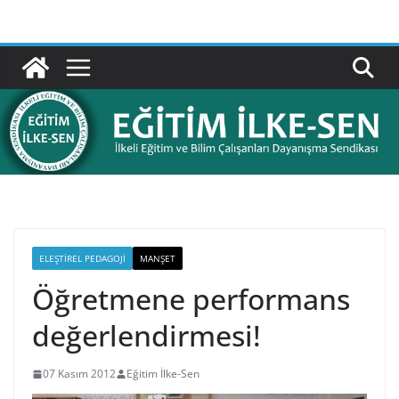
Skip
to
content
ELEŞTIREL PEDAGOJI
MANŞET
Öğretmene performans
değerlendirmesi!
07 Kasım 2012
Eğitim İlke-Sen