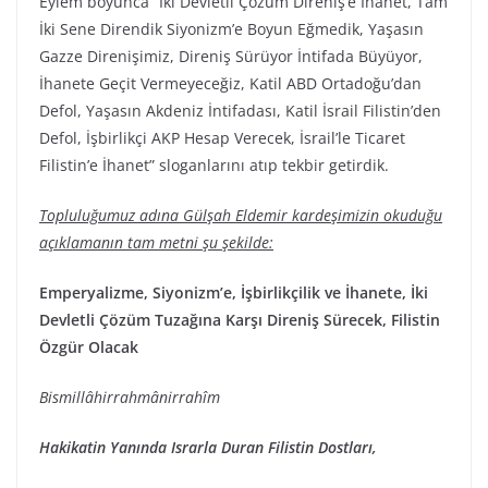
Eylem boyunca “İki Devletli Çözüm Direniş’e İhanet, Tam
İki Sene Direndik Siyonizm’e Boyun Eğmedik, Yaşasın
Gazze Direnişimiz, Direniş Sürüyor İntifada Büyüyor,
İhanete Geçit Vermeyeceğiz, Katil ABD Ortadoğu’dan
Defol, Yaşasın Akdeniz İntifadası, Katil İsrail Filistin’den
Defol, İşbirlikçi AKP Hesap Verecek, İsrail’le Ticaret
Filistin’e İhanet” sloganlarını atıp tekbir getirdik.
Topluluğumuz adına Gülşah Eldemir kardeşimizin okuduğu
açıklamanın tam metni şu şekilde:
Emperyalizme, Siyonizm’e, İşbirlikçilik ve İhanete, İki
Devletli Çözüm Tuzağına Karşı Direniş Sürecek, Filistin
Özgür Olacak
Bismillâhirrahmânirrahîm
Hakikatin Yanında Israrla Duran Filistin Dostları,