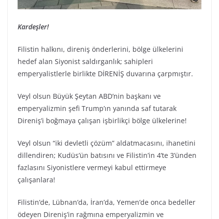
Kardeşler!
Filistin halkını, direniş önderlerini, bölge ülkelerini
hedef alan Siyonist saldırganlık; sahipleri
emperyalistlerle birlikte DİRENİŞ duvarına çarpmıştır.
Veyl olsun Büyük Şeytan ABD’nin başkanı ve
emperyalizmin şefi Trump’ın yanında saf tutarak
Direniş’i boğmaya çalışan işbirlikçi bölge ülkelerine!
Veyl olsun “iki devletli çözüm” aldatmacasını, ihanetini
dillendiren; Kudüs’ün batısını ve Filistin’in 4’te 3’ünden
fazlasını Siyonistlere vermeyi kabul ettirmeye
çalışanlara!
Filistin’de, Lübnan’da, İran’da, Yemen’de onca bedeller
ödeyen Direniş’in rağmına emperyalizmin ve