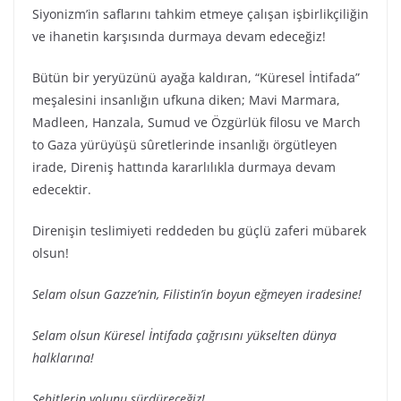
Siyonizm’in saflarını tahkim etmeye çalışan işbirlikçiliğin
ve ihanetin karşısında durmaya devam edeceğiz!
Bütün bir yeryüzünü ayağa kaldıran, “Küresel İntifada”
meşalesini insanlığın ufkuna diken; Mavi Marmara,
Madleen, Hanzala, Sumud ve Özgürlük filosu ve March
to Gaza yürüyüşü sûretlerinde insanlığı örgütleyen
irade, Direniş hattında kararlılıkla durmaya devam
edecektir.
Direnişin teslimiyeti reddeden bu güçlü zaferi mübarek
olsun!
Selam olsun Gazze’nin, Filistin’in boyun eğmeyen iradesine!
Selam olsun Küresel İntifada çağrısını yükselten dünya
halklarına!
Şehitlerin yolunu sürdüreceğiz!