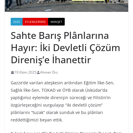
2025
EYLEMLERIMIZ
MANŞET
Sahte Barış Plânlarına
Hayır: İki Devletli Çözüm
Direniş’e İhanettir
19 Ekim 2025
Ahmet Örs
Gazze’de varılan ateşkesin ardından Eğitim İlke-Sen,
Sağlık İlke-Sen, TOKAD ve ÖYB olarak Üsküdar’da
yaptığımız eylemde direnişin süreceği ve Filistin’in
özgürleşeceğini vurgulayıp “iki devletli çözüm”
plânlarını “tuzak” olarak sunduk ve bu plânları
reddettiğimizi beyan ettik.