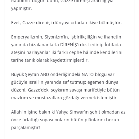
Rabbimiz bugün bunu, Gazze direnişi aracılığıyla
yapmıştır.
Evet, Gazze direnişi dünyayı ortadan ikiye bölmüştür.
Emperyalizmin, Siyonizm’in, işbirlikçiliğin ve ihanetin
yanında hizalananlarla DİRENİŞ’i dost edinip İntifada
ateşini harlayanlar iki farklı cephe hâlinde kendilerini
tarihe tanık olarak kaydettirmişlerdir.
Büyük Şeytan ABD önderliğindeki NATO bloğu var
gücüyle İsrail’in yanında saf tutmuş; egemen dünya
düzeni, Gazze’deki soykırım savaşı marifetiyle bütün
mazlum ve mustazaflara gözdağı vermek istemiştir.
Allah’ın işine bakın ki Yahya Sinwar’ın şehit olmadan az
önce fırlattığı sopası onların bütün plânlarını bozup
parçalamıştır!