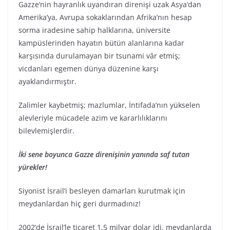
Gazze’nin hayranlık uyandıran direnişi uzak Asya’dan
Amerika’ya, Avrupa sokaklarından Afrika’nın hesap
sorma iradesine sahip halklarına, üniversite
kampüslerinden hayatın bütün alanlarına kadar
karşısında durulamayan bir tsunami vâr etmiş;
vicdanları egemen dünya düzenine karşı
ayaklandırmıştır.
Zalimler kaybetmiş; mazlumlar, İntifada’nın yükselen
alevleriyle mücadele azim ve kararlılıklarını
bilevlemişlerdir.
İki sene boyunca Gazze direnişinin yanında saf tutan
yürekler!
Siyonist İsrail’i besleyen damarları kurutmak için
meydanlardan hiç geri durmadınız!
2002’de İsrail’le ticaret 1,5 milyar dolar idi, meydanlarda