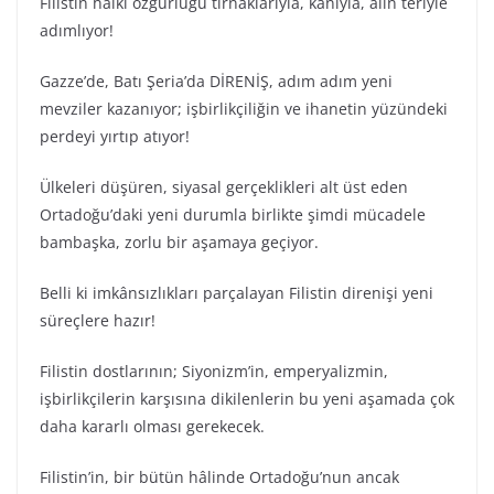
Filistin halkı özgürlüğü tırnaklarıyla, kanıyla, alın teriyle
adımlıyor!
Gazze’de, Batı Şeria’da DİRENİŞ, adım adım yeni
mevziler kazanıyor; işbirlikçiliğin ve ihanetin yüzündeki
perdeyi yırtıp atıyor!
Ülkeleri düşüren, siyasal gerçeklikleri alt üst eden
Ortadoğu’daki yeni durumla birlikte şimdi mücadele
bambaşka, zorlu bir aşamaya geçiyor.
Belli ki imkânsızlıkları parçalayan Filistin direnişi yeni
süreçlere hazır!
Filistin dostlarının; Siyonizm’in, emperyalizmin,
işbirlikçilerin karşısına dikilenlerin bu yeni aşamada çok
daha kararlı olması gerekecek.
Filistin’in, bir bütün hâlinde Ortadoğu’nun ancak