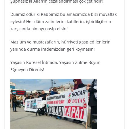
Şüphesiz ki Allah’ın cezalandırması çok çetindir!
Duamız odur ki Rabbimiz bu amacımızda bizi muvaffak
eylesin! Her dâim zalimlerin, katillerin, işbirlikçilerin
karşısında olmayı nasip etsin!
Mazlum ve mustazafların, hürriyeti gasp edilenlerin
yanında durma irademizden geri koymasın!
Yaşasın Küresel İntifada, Yaşasın Zulme Boyun
Eğmeyen Direniş!