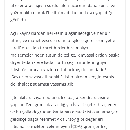
ülkeler aracılığıyla sürdürülen ticaretin daha sonra ve
yoğunluklu olarak Filistin’in adı kullanılarak yapıldığı
görüldü
Açık kaynaklardan herkesin ulaşabileceği ve her biri
utanç ve ihanet vesikası olan bilgilere göre resmiyette
İsrail’le kesilen ticaret birdenbire makyaj
malzemelerinden tutun da çeliğe, kimyasallardan başka
diğer tedariklere kadar türlü çeşit ürünlerin güya
Filistin’e ihracatı yüzlerce kat artmış durumdadır!
Soykırım savaşı altındaki Filistin birden zenginleşmiş
de ithalat patlaması yaşamış gibi!
İşte akıllara ziyan bu arsızlık, başta kendi arazisine
yapılan özel gümrük aracılığıyla İsrail’e çelik ihraç eden
ve bu yolla doğrudan katliamın destekçisi olan ama yeri
geldikçe başta Mehmet Akif Ersoy gibi değerleri
istismar etmekten çekinmeyen İÇDAŞ gibi işbirlikçi