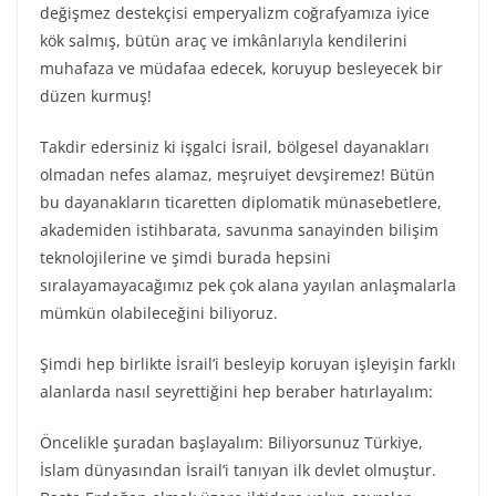
değişmez destekçisi emperyalizm coğrafyamıza iyice
kök salmış, bütün araç ve imkânlarıyla kendilerini
muhafaza ve müdafaa edecek, koruyup besleyecek bir
düzen kurmuş!
Takdir edersiniz ki işgalci İsrail, bölgesel dayanakları
olmadan nefes alamaz, meşruiyet devşiremez! Bütün
bu dayanakların ticaretten diplomatik münasebetlere,
akademiden istihbarata, savunma sanayinden bilişim
teknolojilerine ve şimdi burada hepsini
sıralayamayacağımız pek çok alana yayılan anlaşmalarla
mümkün olabileceğini biliyoruz.
Şimdi hep birlikte İsrail’i besleyip koruyan işleyişin farklı
alanlarda nasıl seyrettiğini hep beraber hatırlayalım:
Öncelikle şuradan başlayalım: Biliyorsunuz Türkiye,
İslam dünyasından İsrail’i tanıyan ilk devlet olmuştur.