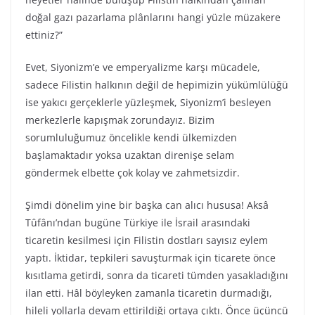
doğal gazı pazarlama plânlarını hangi yüzle müzakere
ettiniz?”
Evet, Siyonizm’e ve emperyalizme karşı mücadele,
sadece Filistin halkının değil de hepimizin yükümlülüğü
ise yakıcı gerçeklerle yüzleşmek, Siyonizm’i besleyen
merkezlerle kapışmak zorundayız. Bizim
sorumluluğumuz öncelikle kendi ülkemizden
başlamaktadır yoksa uzaktan direnişe selam
göndermek elbette çok kolay ve zahmetsizdir.
Şimdi dönelim yine bir başka can alıcı hususa! Aksâ
Tûfânı’ndan bugüne Türkiye ile İsrail arasındaki
ticaretin kesilmesi için Filistin dostları sayısız eylem
yaptı. İktidar, tepkileri savuşturmak için ticarete önce
kısıtlama getirdi, sonra da ticareti tümden yasakladığını
ilan etti. Hâl böyleyken zamanla ticaretin durmadığı,
hileli yollarla devam ettirildiği ortaya çıktı. Önce üçüncü