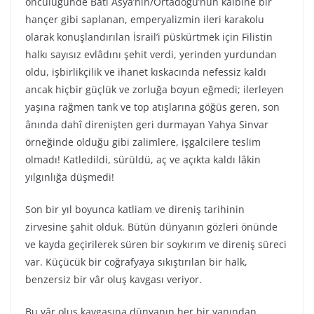
öncülüğünde Batı Asya’nın/Ortadoğu’nun kalbine bir
hançer gibi saplanan, emperyalizmin ileri karakolu
olarak konuşlandırılan İsrail’i püskürtmek için Filistin
halkı sayısız evlâdını şehit verdi, yerinden yurdundan
oldu, işbirlikçilik ve ihanet kıskacında nefessiz kaldı
ancak hiçbir güçlük ve zorluğa boyun eğmedi; ilerleyen
yaşına rağmen tank ve top atışlarına göğüs geren, son
ânında dahî direnişten geri durmayan Yahya Sinvar
örneğinde olduğu gibi zalimlere, işgalcilere teslim
olmadı! Katledildi, sürüldü, aç ve açıkta kaldı lâkin
yılgınlığa düşmedi!
Son bir yıl boyunca katliam ve direniş tarihinin
zirvesine şahit olduk. Bütün dünyanın gözleri önünde
ve kayda geçirilerek süren bir soykırım ve direniş süreci
var. Küçücük bir coğrafyaya sıkıştırılan bir halk,
benzersiz bir vâr oluş kavgası veriyor.
Bu vâr oluş kavgasına dünyanın her bir yanından