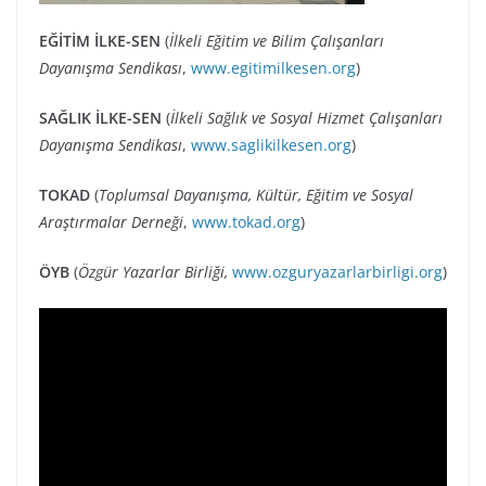
EĞİTİM İLKE-SEN
(
İlkeli Eğitim ve Bilim Çalışanları
Dayanışma Sendikası
,
www.egitimilkesen.org
)
SAĞLIK İLKE-SEN
(
İlkeli Sağlık ve Sosyal Hizmet Çalışanları
Dayanışma Sendikası
,
www.saglikilkesen.org
)
TOKAD
(
Toplumsal Dayanışma, Kültür, Eğitim ve Sosyal
Araştırmalar Derneği
,
www.tokad.org
)
ÖYB
(
Özgür Yazarlar Birliği,
www.ozguryazarlarbirligi.org
)