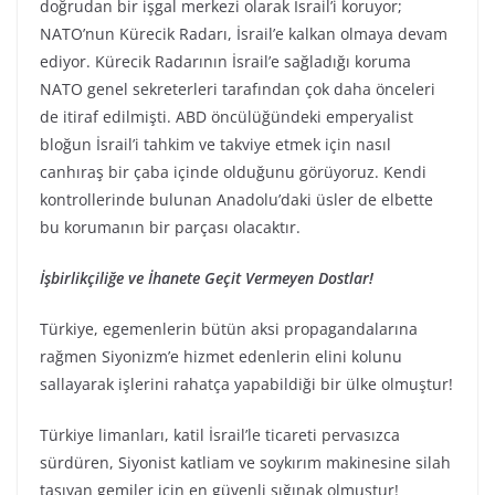
doğrudan bir işgal merkezi olarak İsrail’i koruyor;
NATO’nun Kürecik Radarı, İsrail’e kalkan olmaya devam
ediyor. Kürecik Radarının İsrail’e sağladığı koruma
NATO genel sekreterleri tarafından çok daha önceleri
de itiraf edilmişti. ABD öncülüğündeki emperyalist
bloğun İsrail’i tahkim ve takviye etmek için nasıl
canhıraş bir çaba içinde olduğunu görüyoruz. Kendi
kontrollerinde bulunan Anadolu’daki üsler de elbette
bu korumanın bir parçası olacaktır.
İşbirlikçiliğe ve İhanete Geçit Vermeyen Dostlar!
Türkiye, egemenlerin bütün aksi propagandalarına
rağmen Siyonizm’e hizmet edenlerin elini kolunu
sallayarak işlerini rahatça yapabildiği bir ülke olmuştur!
Türkiye limanları, katil İsrail’le ticareti pervasızca
sürdüren, Siyonist katliam ve soykırım makinesine silah
taşıyan gemiler için en güvenli sığınak olmuştur!