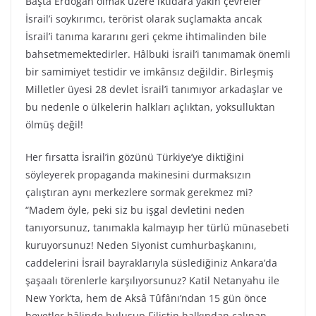
Başta Erdoğan olmak üzere iktidara yakın çevreler
İsrail’i soykırımcı, terörist olarak suçlamakta ancak
İsrail’i tanıma kararını geri çekme ihtimalinden bile
bahsetmemektedirler. Hâlbuki İsrail’i tanımamak önemli
bir samimiyet testidir ve imkânsız değildir. Birleşmiş
Milletler üyesi 28 devlet İsrail’i tanımıyor arkadaşlar ve
bu nedenle o ülkelerin halkları açlıktan, yoksulluktan
ölmüş değil!
Her fırsatta İsrail’in gözünü Türkiye’ye diktiğini
söyleyerek propaganda makinesini durmaksızın
çalıştıran aynı merkezlere sormak gerekmez mi?
“Madem öyle, peki siz bu işgal devletini neden
tanıyorsunuz, tanımakla kalmayıp her türlü münasebeti
kuruyorsunuz! Neden Siyonist cumhurbaşkanını,
caddelerini İsrail bayraklarıyla süslediğiniz Ankara’da
şaşaalı törenlerle karşılıyorsunuz? Katil Netanyahu ile
New York’ta, hem de Aksâ Tûfânı’ndan 15 gün önce
heyetler hâlinde buluşup Filistin halkından çalınan