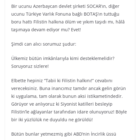
Bir ucunu Azerbaycan devlet şirketi SOCAR’ın, diğer
ucunu Türkiye Varlık Fonuna bağlı BOTAŞ’ın tuttuğu
boru hattı Filistin halkına ölüm ve yıkım taşıdı mı, hâlâ
taşımaya devam ediyor mu? Evet!
Şimdi can alıcı sorumuz şudur:
Ülkemiz bütün imkânlarıyla kimi desteklemelidir?
Soruyoruz sizlere!
Elbette hepiniz “Tabii ki Filistin halkını!” cevabını
vereceksiniz. Buna inancımız tamdır ancak gelin görün
ki uygulama, tam olarak bunun aksi istikametindedir.
Görüyor ve anlıyoruz ki Siyonist katilleri besleyip
Filistin’le ağlayanlar tarafından idare olunuyoruz! Böyle
bir iki yüzlülük ne duyuldu ne görüldü!
Bütün bunlar yetmezmiş gibi ABD’nin İncirlik üssü