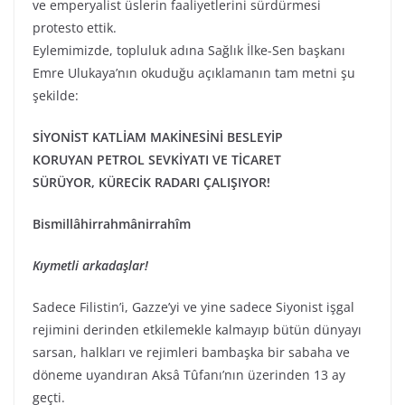
ve emperyalist üslerin faaliyetlerini sürdürmesi
protesto ettik.
Eylemimizde, topluluk adına Sağlık İlke-Sen başkanı
Emre Ulukaya’nın okuduğu açıklamanın tam metni şu
şekilde:
SİYONİST KATLİAM MAKİNESİNİ BESLEYİP
KORUYAN
PETROL SEVKİYATI VE TİCARET
SÜRÜYOR,
KÜRECİK RADARI ÇALIŞIYOR!
Bismillâhirrahmânirrahîm
Kıymetli arkadaşlar!
Sadece Filistin’i, Gazze’yi ve yine sadece Siyonist işgal
rejimini derinden etkilemekle kalmayıp bütün dünyayı
sarsan, halkları ve rejimleri bambaşka bir sabaha ve
döneme uyandıran Aksâ Tûfanı’nın üzerinden 13 ay
geçti.