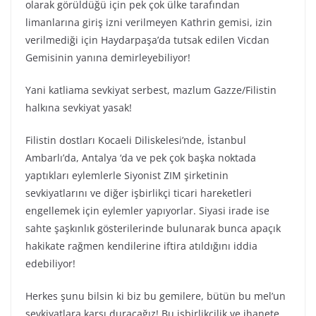
olarak görüldüğü için pek çok ülke tarafından
limanlarına giriş izni verilmeyen Kathrin gemisi, izin
verilmediği için Haydarpaşa’da tutsak edilen Vicdan
Gemisinin yanına demirleyebiliyor!
Yani katliama sevkiyat serbest, mazlum Gazze/Filistin
halkına sevkiyat yasak!
Filistin dostları Kocaeli Diliskelesi’nde, İstanbul
Ambarlı’da, Antalya ‘da ve pek çok başka noktada
yaptıkları eylemlerle Siyonist ZIM şirketinin
sevkiyatlarını ve diğer işbirlikçi ticari hareketleri
engellemek için eylemler yapıyorlar. Siyasi irade ise
sahte şaşkınlık gösterilerinde bulunarak bunca apaçık
hakikate rağmen kendilerine iftira atıldığını iddia
edebiliyor!
Herkes şunu bilsin ki biz bu gemilere, bütün bu mel’un
sevkiyatlara karşı duracağız! Bu işbirlikçilik ve ihanete