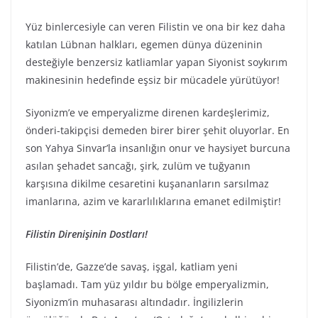
Yüz binlercesiyle can veren Filistin ve ona bir kez daha
katılan Lübnan halkları, egemen dünya düzeninin
desteğiyle benzersiz katliamlar yapan Siyonist soykırım
makinesinin hedefinde eşsiz bir mücadele yürütüyor!
Siyonizm’e ve emperyalizme direnen kardeşlerimiz,
önderi-takipçisi demeden birer birer şehit oluyorlar. En
son Yahya Sinvar’la insanlığın onur ve haysiyet burcuna
asılan şehadet sancağı, şirk, zulüm ve tuğyanın
karşısına dikilme cesaretini kuşananların sarsılmaz
imanlarına, azim ve kararlılıklarına emanet edilmiştir!
Filistin Direnişinin Dostları!
Filistin’de, Gazze’de savaş, işgal, katliam yeni
başlamadı. Tam yüz yıldır bu bölge emperyalizmin,
Siyonizm’in muhasarası altındadır. İngilizlerin