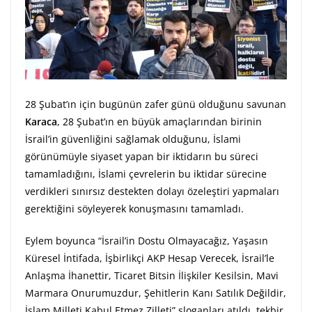
28 Şubat’ın için bugünün zafer günü olduğunu savunan
Karaca
, 28 Şubat’ın en büyük amaçlarından birinin
İsrail’in güvenliğini sağlamak olduğunu, İslami
görünümüyle siyaset yapan bir iktidarın bu süreci
tamamladığını, İslami çevrelerin bu iktidar sürecine
verdikleri sınırsız destekten dolayı özeleştiri yapmaları
gerektiğini söyleyerek konuşmasını tamamladı.
Eylem boyunca “İsrail’in Dostu Olmayacağız, Yaşasın
Küresel İntifada, İşbirlikçi AKP Hesap Verecek, İsrail’le
Anlaşma İhanettir, Ticaret Bitsin İlişkiler Kesilsin, Mavi
Marmara Onurumuzdur, Şehitlerin Kanı Satılık Değildir,
İslam Milleti Kabul Etmez Zilleti” sloganları atıldı, tekbir