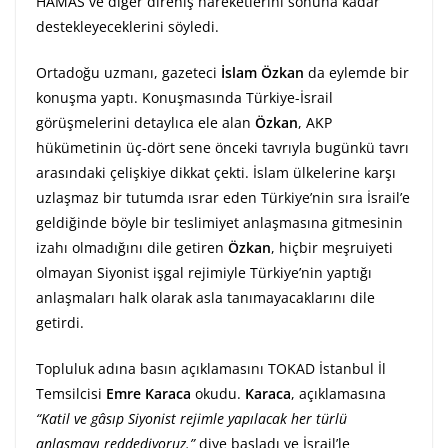
HAMAS ve diğer direniş hareketlerini sonuna kadar
destekleyeceklerini söyledi.
Ortadoğu uzmanı, gazeteci
İslam Özkan
da eylemde bir
konuşma yaptı. Konuşmasında Türkiye-İsrail
görüşmelerini detaylıca ele alan
Özkan
, AKP
hükümetinin üç-dört sene önceki tavrıyla bugünkü tavrı
arasındaki çelişkiye dikkat çekti. İslam ülkelerine karşı
uzlaşmaz bir tutumda ısrar eden Türkiye’nin sıra İsrail’e
geldiğinde böyle bir teslimiyet anlaşmasına gitmesinin
izahı olmadığını dile getiren
Özkan
, hiçbir meşruiyeti
olmayan Siyonist işgal rejimiyle Türkiye’nin yaptığı
anlaşmaları halk olarak asla tanımayacaklarını dile
getirdi.
Topluluk adına basın açıklamasını TOKAD İstanbul İl
Temsilcisi
Emre Karaca
okudu.
Karaca
, açıklamasına
“Katil ve gâsıp Siyonist rejimle yapılacak her türlü
anlaşmayı reddediyoruz.”
diye başladı ve İsrail’le