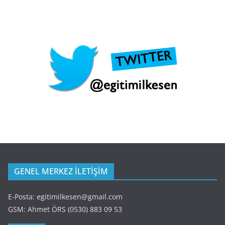
GENEL MERKEZ İLETİŞİM
E-Posta: egitimilkesen@gmail.com
GSM: Ahmet ÖRS (0530) 883 09 53