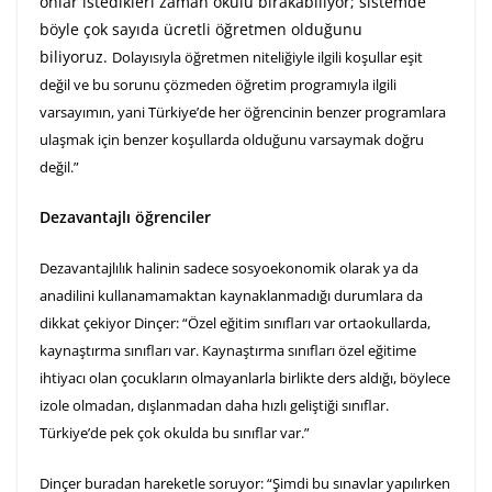
onlar istedikleri zaman okulu bırakabiliyor; sistemde
böyle çok sayıda ücretli öğretmen olduğunu
biliyoruz.
Dolayısıyla öğretmen niteliğiyle ilgili koşullar eşit
değil ve bu sorunu çözmeden öğretim programıyla ilgili
varsayımın, yani Türkiye’de her öğrencinin benzer programlara
ulaşmak için benzer koşullarda olduğunu varsaymak doğru
değil.”
Dezavantajlı öğrenciler
Dezavantajlılık halinin sadece sosyoekonomik olarak ya da
anadilini kullanamamaktan kaynaklanmadığı durumlara da
dikkat çekiyor Dinçer: “Özel eğitim sınıfları var ortaokullarda,
kaynaştırma sınıfları var.
Kaynaştırma sınıfları özel eğitime
ihtiyacı olan çocukların olmayanlarla birlikte ders aldığı, böylece
izole olmadan, dışlanmadan daha hızlı geliştiği sınıflar.
Türkiye’de pek çok okulda bu sınıflar var.”
Dinçer buradan hareketle soruyor:
“Şimdi bu sınavlar yapılırken