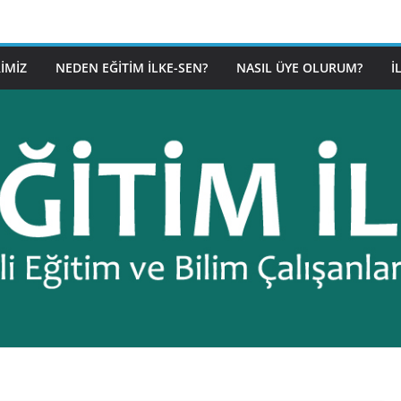
IMIZ
NEDEN EĞITIM İLKE-SEN?
NASIL ÜYE OLURUM?
İ