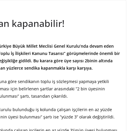
an kapanabilir!
ürkiye Büyük Millet Meclisi Genel Kurulu’nda devam eden
Toplu İş İlişkileri Kanunu Tasarısı” görüşmelerinde önemli bir
eğişikliğe gidildi. Bu karara göre üye sayısı 2binin altında
lan yüzlerce sendika kapanmakla karşı karşıya.
una göre sendikanın toplu iş sözleşmesi yapmaya yetkili
lması için belirlenen şartlar arasındaki ”2 bin üyesinin
ulunması” şartı, tasarıdan çıkarıldı.
Kurulu bulunduğu iş kolunda çalışan işçilerin en az yüzde
’inin üyesi bulunması” şartı ise ”yüzde 3” olarak değiştirildi.
kolunda çalışan işçilerin en az yüzde 3’ünün üyesi bulunması