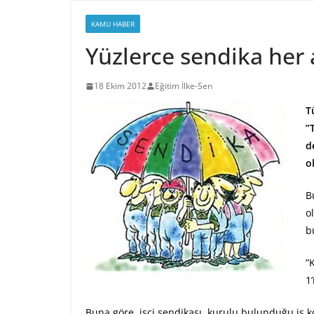
KAMU HABER
Yüzlerce sendika her 
18 Ekim 2012
Eğitim İlke-Sen
T
”
d
o
B
o
b
”
1
Buna göre, işçi sendikası, kurulu bulunduğu iş 