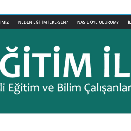
IMIZ
NEDEN EĞITIM İLKE-SEN?
NASIL ÜYE OLURUM?
İ