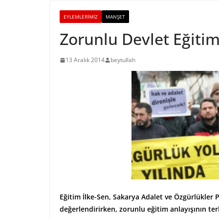
EYLEMLERIMIZ
MANŞET
Zorunlu Devlet Eğitim
13 Aralık 2014
beytullah
Eğitim İlke-Sen, Sakarya Adalet ve Özgürlükler P
değerlendirirken, zorunlu eğitim anlayışının terk