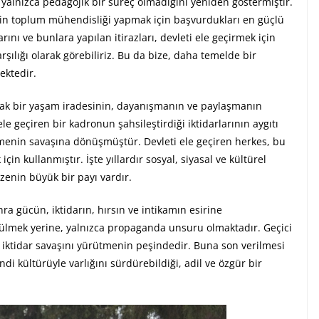
 yalnızca pedagojik bir süreç olmadığını yeniden göstermiştir.
nin toplum mühendisliği yapmak için başvurdukları en güçlü
rını ve bunlara yapılan itirazları, devleti ele geçirmek için
rşılığı olarak görebiliriz. Bu da bize, daha temelde bir
ektedir.
rtak bir yaşam iradesinin, dayanışmanın ve paylaşmanın
e geçiren bir kadronun şahsileştirdiği iktidarlarının aygıtı
irmenin savaşına dönüşmüştür. Devleti ele geçiren herkes, bu
in kullanmıştır. İşte yıllardır sosyal, siyasal ve kültürel
enin büyük bir payı vardır.
ra gücün, iktidarın, hırsın ve intikamın esirine
ülmek yerine, yalnızca propaganda unsuru olmaktadır. Geçici
i iktidar savaşını yürütmenin peşindedir. Buna son verilmesi
ndi kültürüyle varlığını sürdürebildiği, adil ve özgür bir