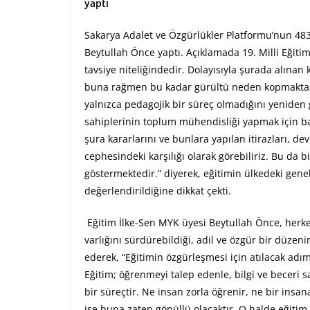
yaptı
Sakarya Adalet ve Özgürlükler Platformu’nun 483
Beytullah Önce yaptı. Açıklamada 19. Milli Eğitim
tavsiye niteliğindedir. Dolayısıyla şurada alınan k
buna rağmen bu kadar gürültü neden kopmaktadı
yalnızca pedagojik bir süreç olmadığını yeniden 
sahiplerinin toplum mühendisliği yapmak için baş
şura kararlarını ve bunlara yapılan itirazları, de
cephesindeki karşılığı olarak görebiliriz. Bu d
göstermektedir.” diyerek, eğitimin ülkedeki gene
değerlendirildiğine dikkat çekti.
Eğitim İlke-Sen MYK üyesi Beytullah Önce, herkes
varlığını sürdürebildiği, adil ve özgür bir düzen
ederek, “Eğitimin özgürleşmesi için atılacak adım
Eğitim; öğrenmeyi talep edenle, bilgi ve beceri 
bir süreçtir. Ne insan zorla öğrenir, ne bir insana
ise buna zaten gönüllü olacaktır. O halde eğitim,