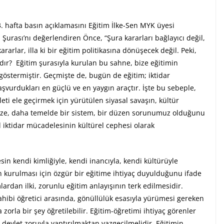
. hafta basın açıklamasını Eğitim İlke-Sen MYK üyesi
 Şurası’nı değerlendiren Önce, “Şura kararları bağlayıcı değil,
ararlar, illa ki bir eğitim politikasına dönüşecek değil. Peki,
r? Eğitim şurasıyla kurulan bu sahne, bize eğitimin
göstermiştir. Geçmişte de, bugün de eğitim; iktidar
vurdukları en güçlü ve en yaygın araçtır. İşte bu sebeple,
vleti ele geçirmek için yürütülen siyasal savaşın, kültür
a bize, daha temelde bir sistem, bir düzen sorunumuz olduğunu
l iktidar mücadelesinin kültürel cephesi olarak
in kendi kimliğiyle, kendi inancıyla, kendi kültürüyle
in kurulması için özgür bir eğitime ihtiyaç duyulduğunu ifade
lardan ilki, zorunlu eğitim anlayışının terk edilmesidir.
sahibi öğretici arasında, gönüllülük esasıyla yürümesi gereken
 zorla bir şey öğretilebilir. Eğitim-öğretimi ihtiyaç görenler
 devlet zoruyla yaptırılmaktan vazgeçilmelidir. Eğitimin