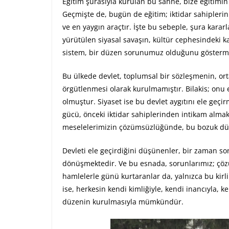
Eğitim şurasıyla kurulan bu sahne, bize eğitimin
Geçmişte de, bugün de eğitim; iktidar sahipleri
ve en yaygın araçtır. İşte bu sebeple, şura kararla
yürütülen siyasal savaşın, kültür cephesindeki ka
sistem, bir düzen sorunumuz olduğunu gösterm
Bu ülkede devlet, toplumsal bir sözleşmenin, o
örgütlenmesi olarak kurulmamıştır. Bilakis; onu el
olmuştur. Siyaset ise bu devlet aygıtını ele geç
gücü, önceki iktidar sahiplerinden intikam almak iç
meselelerimizin çözümsüzlüğünde, bu bozuk düz
Devleti ele geçirdiğini düşünenler, bir zaman son
dönüşmektedir. Ve bu esnada, sorunlarımız; çöz
hamlelerle günü kurtaranlar da, yalnızca bu kirl
ise, herkesin kendi kimliğiyle, kendi inancıyla, ke
düzenin kurulmasıyla mümkündür.