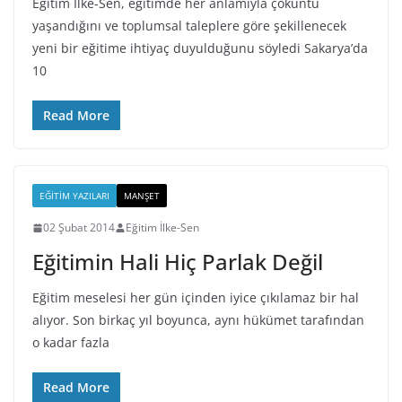
Eğitim İlke-Sen, eğitimde her anlamıyla çöküntü
yaşandığını ve toplumsal taleplere göre şekillenecek
yeni bir eğitime ihtiyaç duyulduğunu söyledi Sakarya’da
10
Read More
EĞITIM YAZILARI
MANŞET
02 Şubat 2014
Eğitim İlke-Sen
Eğitimin Hali Hiç Parlak Değil
Eğitim meselesi her gün içinden iyice çıkılamaz bir hal
alıyor. Son birkaç yıl boyunca, aynı hükümet tarafından
o kadar fazla
Read More