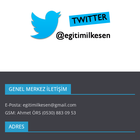
GENEL MERKEZ İLETİŞİM
E-Posta: egitimilkesen@gmail.com
GSM: Ahmet ÖRS (0530) 883 09 53
ADRES