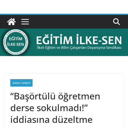
Skip
to
content
KAMU HABER
“Başörtülü öğretmen
derse sokulmadı!”
iddiasına düzeltme