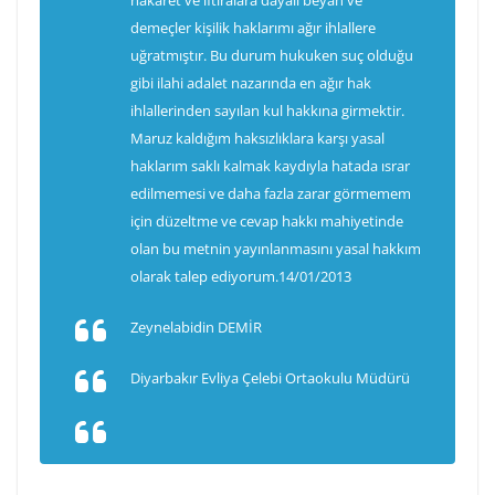
hakaret ve iftiralara dayalı beyan ve
demeçler kişilik haklarımı ağır ihlallere
uğratmıştır. Bu durum hukuken suç olduğu
gibi ilahi adalet nazarında en ağır hak
ihlallerinden sayılan kul hakkına girmektir.
Maruz kaldığım haksızlıklara karşı yasal
haklarım saklı kalmak kaydıyla hatada ısrar
edilmemesi ve daha fazla zarar görmemem
için düzeltme ve cevap hakkı mahiyetinde
olan bu metnin yayınlanmasını yasal hakkım
olarak talep ediyorum.14/01/2013
Zeynelabidin DEMİR
Diyarbakır Evliya Çelebi Ortaokulu Müdürü