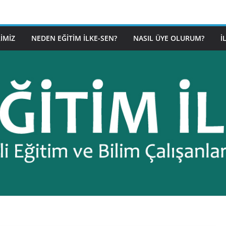
IMIZ
NEDEN EĞITIM İLKE-SEN?
NASIL ÜYE OLURUM?
İ