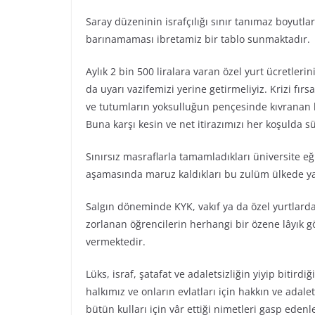
Saray düzeninin israfçılığı sınır tanımaz boyutla
barınamaması ibretamiz bir tablo sunmaktadır.
Aylık 2 bin 500 liralara varan özel yurt ücretlerin
da uyarı vazifemizi yerine getirmeliyiz. Krizi fır
ve tutumların yoksulluğun pençesinde kıvranan 
Buna karşı kesin ve net itirazımızı her koşulda s
Sınırsız masraflarla tamamladıkları üniversite eğ
aşamasında maruz kaldıkları bu zulüm ülkede yaş
Salgın döneminde KYK, vakıf ya da özel yurtlard
zorlanan öğrencilerin herhangi bir özene lâyık g
vermektedir.
Lüks, israf, şatafat ve adaletsizliğin yiyip bitir
halkımız ve onların evlatları için hakkın ve ada
bütün kulları için vâr ettiği nimetleri gasp ede