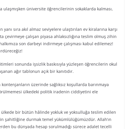
ra ulaşmışken üniversite öğrencilerinin sokaklarda kalması,
in yanı sıra akıl almaz seviyelere ulaştırılan ev kiralarına karşı
sata çevirmeye çalışan piyasa ahlaksızlığına teslim olmuş zihin
halkımıza son darbeyi indirmeye çalışması kabul edilemez!
ürdüreceğiz!
itimleri sonunda işsizlik baskısıyla yüzleşen öğrencilerin okul
anan ağır tablonun açık bir kanıtıdır.
a kontenjanların üzerinde sağlıksız koşullarda barınmaya
örülmemesi ülkedeki politik iradenin ciddiyetini ele
diği ülkede bir bütün hâlinde yokluk ve yoksulluğa teslim edilen
letin şahitliğine durmak temel yükümlülüğümüzdür. Allah’ın
nlerden bu dünyada hesap sorulmadığı sürece adalet tecelli