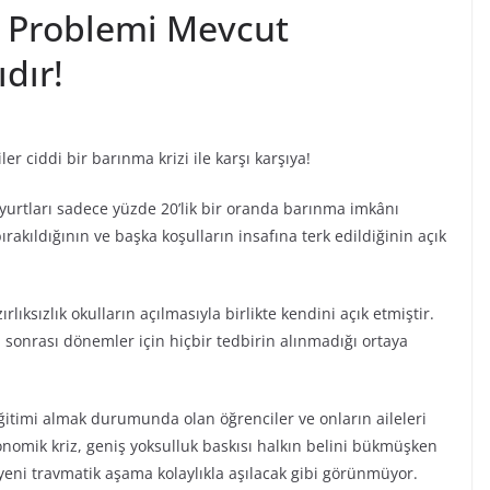
a Problemi Mevcut
ıdır!
ler ciddi bir barınma krizi ile karşı karşıya!
 yurtları sadece yüzde 20’lik bir oranda barınma imkânı
akıldığının ve başka koşulların insafına terk edildiğinin açık
lıksızlık okulların açılmasıyla birlikte kendini açık etmiştir.
a sonrası dönemler için hiçbir tedbirin alınmadığı ortaya
ğitimi almak durumunda olan öğrenciler ve onların aileleri
nomik kriz, geniş yoksulluk baskısı halkın belini bükmüşken
 yeni travmatik aşama kolaylıkla aşılacak gibi görünmüyor.