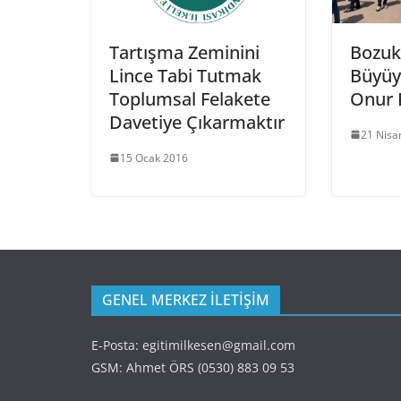
Tartışma Zeminini
Bozuk
Lince Tabi Tutmak
Büyüy
Toplumsal Felakete
Onur 
Davetiye Çıkarmaktır
21 Nisa
15 Ocak 2016
GENEL MERKEZ İLETİŞİM
E-Posta: egitimilkesen@gmail.com
GSM: Ahmet ÖRS (0530) 883 09 53