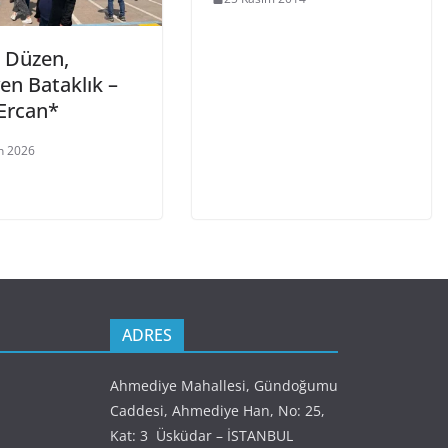
 Düzen,
en Bataklık –
Ercan*
n 2026
ADRES
Ahmediye Mahallesi, Gündoğumu
Caddesi, Ahmediye Han, No: 25,
Kat: 3 Üsküdar – İSTANBUL