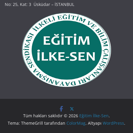
No: 25, Kat: 3 Üsküdar – İSTANBUL
Tüm hakları saklıdır © 2026
Eğitim İlke-Sen
.
Tema: ThemeGrill tarafından
ColorMag
. Altyapı
WordPress
.