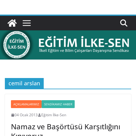
Skip
to
content
cemil arslan
AÇIKLAMALARIMIZ
SENDIKAMIZ HABER
04 Ocak 2013
Eğitim İlke-Sen
Namaz ve Başörtüsü Karşıtlığını
Kınıyoruz