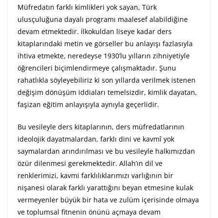
Müfredatın farklı kimlikleri yok sayan, Türk
ulusçuluğuna dayalı programı maalesef alabildiğine
devam etmektedir. İlkokuldan liseye kadar ders
kitaplarındaki metin ve görseller bu anlayışı fazlasıyla
ihtiva etmekte, neredeyse 1930’lu yılların zihniyetiyle
öğrencileri biçimlendirmeye çalışmaktadır. Şunu
rahatlıkla söyleyebiliriz ki son yıllarda verilmek istenen
değişim dönüşüm iddiaları temelsizdir, kimlik dayatan,
faşizan eğitim anlayışıyla aynıyla geçerlidir.
Bu vesileyle ders kitaplarının, ders müfredatlarının
ideolojik dayatmalardan, farklı dini ve kavmî yok
saymalardan arındırılması ve bu vesileyle halkımızdan
özür dilenmesi gerekmektedir. Allah’ın dil ve
renklerimizi, kavmi farklılıklarımızı varlığının bir
nişanesi olarak farklı yarattığını beyan etmesine kulak
vermeyenler büyük bir hata ve zulüm içerisinde olmaya
ve toplumsal fitnenin önünü açmaya devam