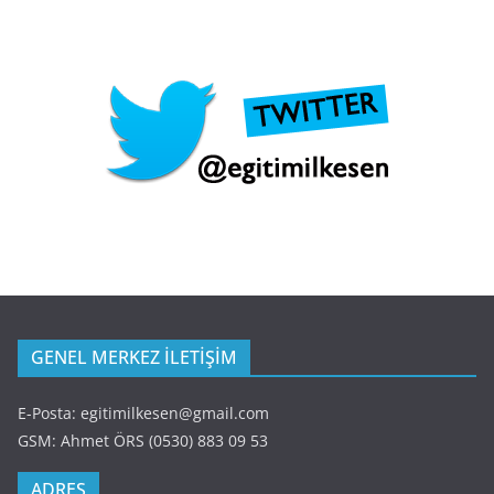
GENEL MERKEZ İLETİŞİM
E-Posta: egitimilkesen@gmail.com
GSM: Ahmet ÖRS (0530) 883 09 53
ADRES