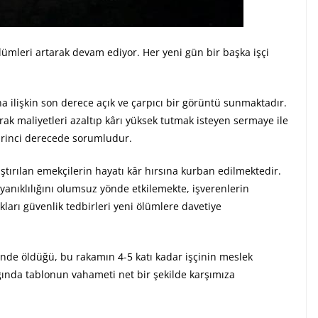
ölümleri artarak devam ediyor. Her yeni gün bir başka işçi
na ilişkin son derece açık ve çarpıcı bir görüntü sunmaktadır.
k maliyetleri azaltıp kârı yüksek tutmak isteyen sermaye ile
irinci derecede sorumludur.
lıştırılan emekçilerin hayatı kâr hırsına kurban edilmektedir.
ayanıklılığını olumsuz yönde etkilemekte, işverenlerin
ları güvenlik tedbirleri yeni ölümlere davetiye
rinde öldüğü, bu rakamın 4-5 katı kadar işçinin meslek
ığında tablonun vahameti net bir şekilde karşımıza