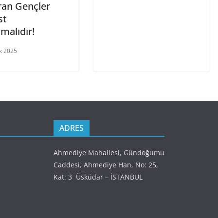
ran Gençler
st
lmalıdır!
ık 2025
ADRES
Ahmediye Mahallesi, Gündoğumu
Caddesi, Ahmediye Han, No: 25,
Kat: 3 Üsküdar – İSTANBUL