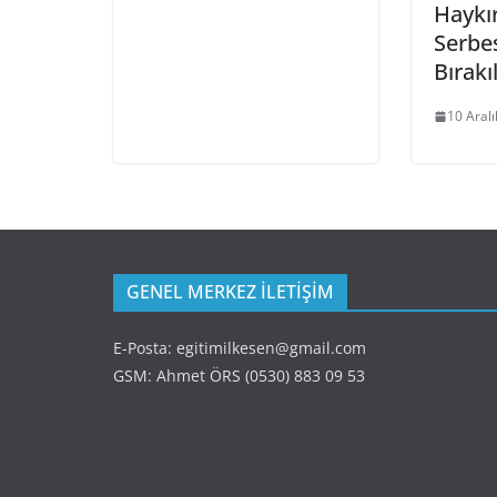
Haykı
Serbe
Bırakı
10 Aral
GENEL MERKEZ İLETİŞİM
E-Posta: egitimilkesen@gmail.com
GSM: Ahmet ÖRS (0530) 883 09 53