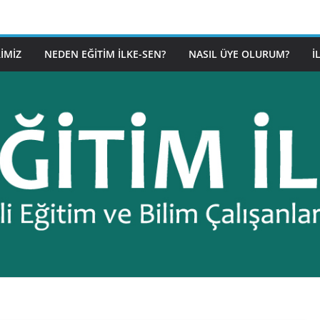
IMIZ
NEDEN EĞITIM İLKE-SEN?
NASIL ÜYE OLURUM?
İ