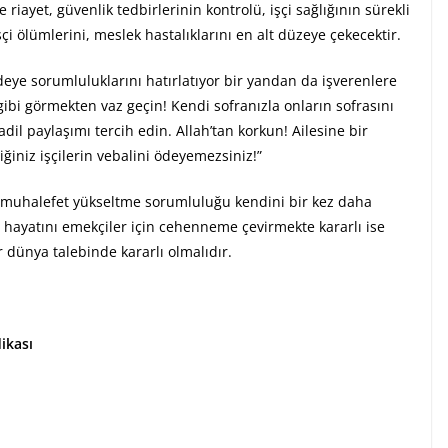
 riayet, güvenlik tedbirlerinin kontrolü, işçi sağlığının sürekli
i ölümlerini, meslek hastalıklarını en alt düzeye çekecektir.
deye sorumluluklarını hatırlatıyor bir yandan da işverenlere
 gibi görmekten vaz geçin! Kendi sofranızla onların sofrasını
dil paylaşımı tercih edin. Allah’tan korkun! Ailesine bir
ğiniz işçilerin vebalini ödeyemezsiniz!”
ir muhalefet yükseltme sorumluluğu kendini bir kez daha
a hayatını emekçiler için cehenneme çevirmekte kararlı ise
r dünya talebinde kararlı olmalıdır.
ikası