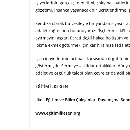
İş yerlerinin gerçekçi denetimi, çalışma saatlerine
gözetimi, insanca yaşanacak bir ücretlendirme işç
Sendika olarak bu vesileyle bir yandan siyasi ira
adalet çağrısında bulunuyoruz: “İşçilerinizi köle
ayırmayın; asgari ücreti değil hakça bölüşüm ve a
lokma ekmek götürmek için kâr hırsınıza feda etti
İşçi cinayetlerinin artması karşısında örgütlü b
göstermiştir. Sermeye – iktidar ortaklıkları düny
adalet ve özgürlük talebi olan çevreler de adil bi
EĞİTİM İLKE-SEN
İlkeli Eğitim ve Bilim Çalışanları Dayanışma Send
www.egitimilkesen.org